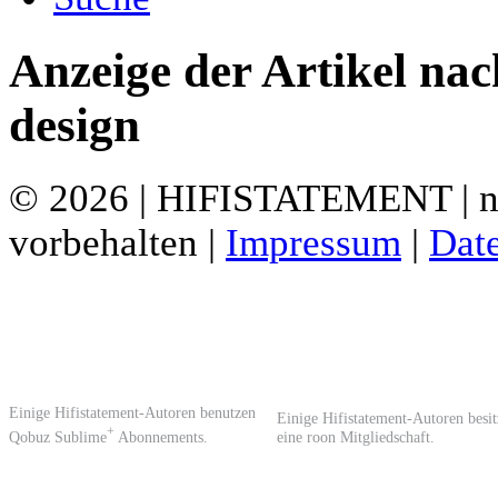
Anzeige der Artikel nac
design
© 2026 | HIFISTATEMENT | ne
vorbehalten |
Impressum
|
Dat
Einige Hifistatement-Autoren benutzen
Einige Hifistatement-Autoren besi
+
Qobuz Sublime
Abonnements.
eine roon Mitgliedschaft.