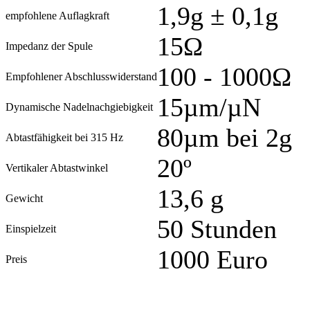
1,9g ± 0,1g
empfohlene Auflagkraft
15Ω
Impedanz der Spule
100 - 1000Ω
Empfohlener Abschlusswiderstand
15µm/µN
Dynamische Nadelnachgiebigkeit
80µm bei 2g
Abtastfähigkeit bei 315 Hz
20º
Vertikaler Abtastwinkel
13,6 g
Gewicht
50 Stunden
Einspielzeit
1000 Euro
Preis