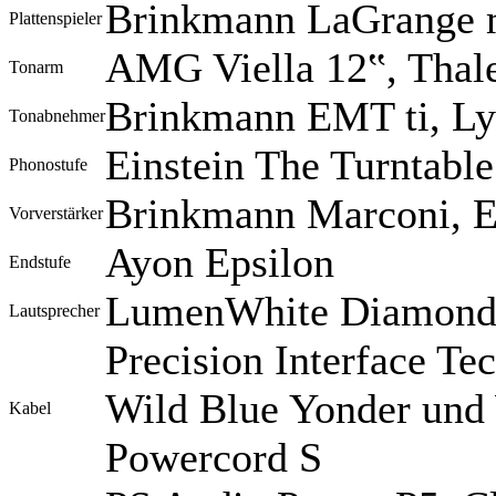
Brinkmann LaGrange m
Plattenspieler
AMG Viella 12‟, Thale
Tonarm
Brinkmann EMT ti, L
Tonabnehmer
Einstein The Turntabl
Phonostufe
Brinkmann Marconi, 
Vorverstärker
Ayon Epsilon
Endstufe
LumenWhite DiamondL
Lautsprecher
Precision Interface T
Wild Blue Yonder und
Kabel
Powercord S