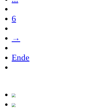
6
→
Ende