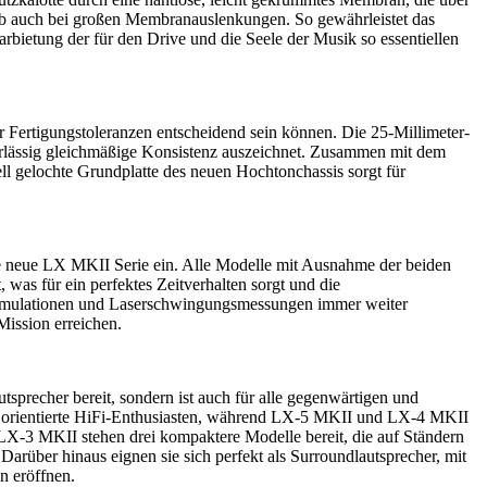
ieb auch bei großen Membranauslenkungen. So gewährleistet das
rbietung der für den Drive und die Seele der Musik so essentiellen
er Fertigungstoleranzen entscheidend sein können. Die 25-Millimeter-
verlässig gleichmäßige Konsistenz auszeichnet. Zusammen mit dem
ll gelochte Grundplatte des neuen Hochtonchassis sorgt für
ie neue LX MKII Serie ein. Alle Modelle mit Ausnahme der beiden
 was für ein perfektes Zeitverhalten sorgt und die
en Simulationen und Laserschwingungsmessungen immer weiter
Mission erreichen.
sprecher bereit, sondern ist auch für alle gegenwärtigen und
il orientierte HiFi-Enthusiasten, während LX-5 MKII und LX-4 MKII
X-3 MKII stehen drei kompaktere Modelle bereit, die auf Ständern
arüber hinaus eignen sie sich perfekt als Surroundlautsprecher, mit
n eröffnen.