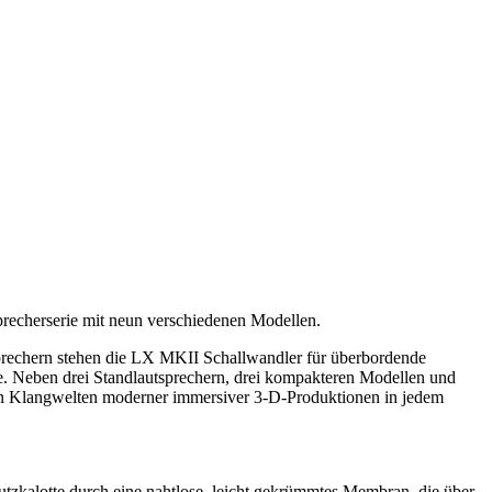
sprecherserie mit neun verschiedenen Modellen.
sprechern stehen die LX MKII Schallwandler für überbordende
äbe. Neben drei Standlautsprechern, drei kompakteren Modellen und
den Klangwelten moderner immersiver 3-D-Produktionen in jedem
utzkalotte durch eine nahtlose, leicht gekrümmtes Membran, die über