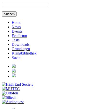
Home
News
Events
Feuilleton
Tests
Downloads
Grundlagen
Klangbibliothek
Suche