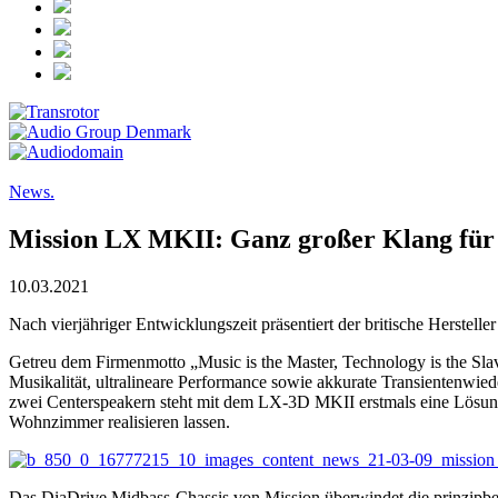
News.
Mission LX MKII: Ganz großer Klang für 
10.03.2021
Nach vierjähriger Entwicklungszeit präsentiert der britische Herste
Getreu dem Firmenmotto „Music is the Master, Technology is the Sl
Musikalität, ultralineare Performance sowie akkurate Transientenwie
zwei Centerspeakern steht mit dem LX-3D MKII erstmals eine Lösung
Wohnzimmer realisieren lassen.
Das DiaDrive Midbass-Chassis von Mission überwindet die prinzipbedi