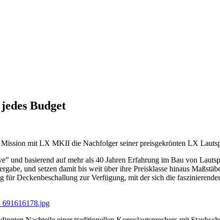
jedes Budget
ller Mission mit LX MKII die Nachfolger seiner preisgekrönten LX Laut
ave” und basierend auf mehr als 40 Jahren Erfahrung im Bau von Laut
dergabe, und setzen damit bis weit über ihre Preisklasse hinaus Maßst
 für Deckenbeschallung zur Verfügung, mit der sich die faszinieren
ngten Nachteile einer traditionellen Konuslautsprechers mit Staubsch