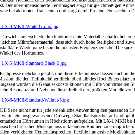
t. Der überdimensionierte Ferritmagnet sorgt für gleichmäßigen Antr
be bei akkuraten Transienten und sorgt damit für eine lebensechten Da
te Gewichtsunterschiede durch inkonsistente Materialbeschaffenheit od
leichten Mikrofasermaterial, dass sich durch hohe Steifigkeit und zu
tallklare Wiedergabe bis in die höchsten Frequenzbereiche. Die spezie
 Winkel des Hörraumes.
Fachpresse mehrfach gelobt, und diese Erkenntnisse flossen auch in d
ion, die den Tiefmitteltöner direkt oberhalb des Hochtöners platziert,
icklungszeit wurden die Gehäusekonstruktionen mit Hilfe von virtuell
örtliche Resonanz- und Nebengeräuschfreiheit der größeren Modelle von 
KII Serie nicht nur für jede erdenkliche Anwendung den passenden Laut
I wartet ein ausgewachsener Dreiwege-Standlautsprecher auf audioph
blematischen Hörräumen in Höchstform aufspielen. Mit LX-1 MKII bis L
ssischen britischen Musikgenuss in kleineren Räumen zu ermöglichen. D
iden verfügbaren Centerlautsprechern flexible immersive Möglichkeite