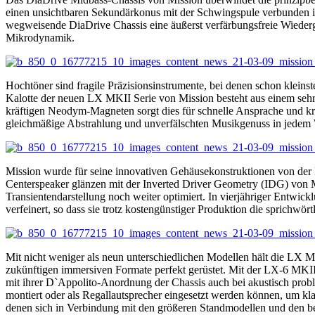
einen unsichtbaren Sekundärkonus mit der Schwingspule verbunden is
wegweisende DiaDrive Chassis eine äußerst verfärbungsfreie Wiederga
Mikrodynamik.
Hochtöner sind fragile Präzisionsinstrumente, bei denen schon kleins
Kalotte der neuen LX MKII Serie von Mission besteht aus einem sehr 
kräftigen Neodym-Magneten sorgt dies für schnelle Ansprache und kris
gleichmäßige Abstrahlung und unverfälschten Musikgenuss in jedem
Mission wurde für seine innovativen Gehäusekonstruktionen von der 
Centerspeaker glänzen mit der Inverted Driver Geometry (IDG) von Miss
Transientendarstellung noch weiter optimiert. In vierjähriger Entw
verfeinert, so dass sie trotz kostengünstiger Produktion die sprichw
Mit nicht weniger als neun unterschiedlichen Modellen hält die LX M
zukünftigen immersiven Formate perfekt gerüstet. Mit der LX-6 MKI
mit ihrer D`Appolito-Anordnung der Chassis auch bei akustisch pro
montiert oder als Regallautsprecher eingesetzt werden können, um kla
denen sich in Verbindung mit den größeren Standmodellen und den be