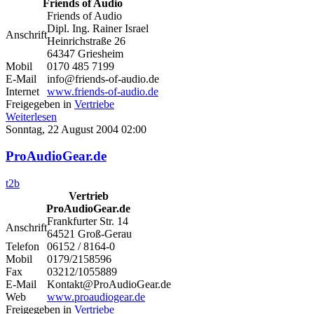
Friends of Audio
Friends of Audio
Dipl. Ing. Rainer Israel
Anschrift
Heinrichstraße 26
64347 Griesheim
Mobil
0170 485 7199
E-Mail
info@friends-of-audio.de
Internet
www.friends-of-audio.de
Freigegeben in
Vertriebe
Weiterlesen
Sonntag, 22 August 2004 02:00
ProAudioGear.de
t2b
Vertrieb
ProAudioGear.de
Frankfurter Str. 14
Anschrift
64521 Groß-Gerau
Telefon
06152 / 8164-0
Mobil
0179/2158596
Fax
03212/1055889
E-Mail
Kontakt@ProAudioGear.de
Web
www.proaudiogear.de
Freigegeben in
Vertriebe