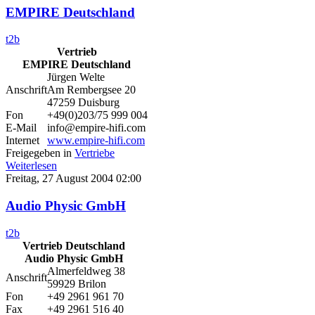
EMPIRE Deutschland
t2b
Vertrieb
EMPIRE Deutschland
Jürgen Welte
Anschrift
Am Rembergsee 20
47259 Duisburg
Fon
+49(0)203/75 999 004
E-Mail
info@empire-hifi.com
Internet
www.empire-hifi.com
Freigegeben in
Vertriebe
Weiterlesen
Freitag, 27 August 2004 02:00
Audio Physic GmbH
t2b
Vertrieb Deutschland
Audio Physic GmbH
Almerfeldweg 38
Anschrift
59929 Brilon
Fon
+49 2961 961 70
Fax
+49 2961 516 40