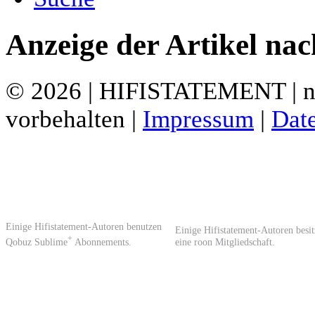
Anzeige der Artikel na
© 2026 | HIFISTATEMENT | ne
vorbehalten |
Impressum
|
Dat
Einige Hifistatement-Autoren benutzen
Einige Hifistatement-Autoren besi
+
Qobuz Sublime
Abonnements.
eine roon Mitgliedschaft.