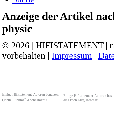
Anzeige der Artikel na
physic
© 2026 | HIFISTATEMENT | ne
vorbehalten |
Impressum
|
Dat
Einige Hifistatement-Autoren benutzen
Einige Hifistatement-Autoren besi
+
Qobuz Sublime
Abonnements.
eine roon Mitgliedschaft.