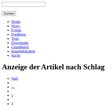
Home
News
Events
Feuilleton
Tests
Downloads
Grundlagen
Klangbibliothek
Suche
Anzeige der Artikel nach Schlag
Start
←
1
2