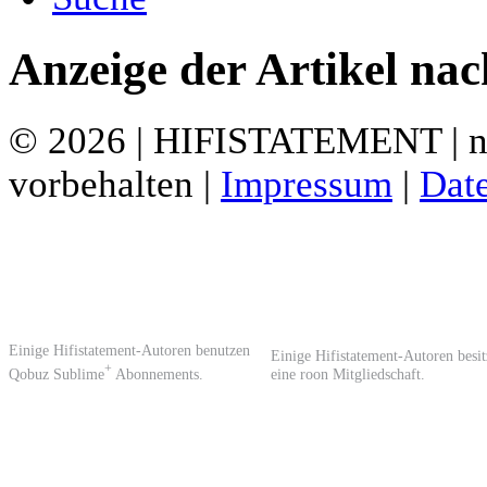
Anzeige der Artikel na
© 2026 | HIFISTATEMENT | ne
vorbehalten |
Impressum
|
Dat
Einige Hifistatement-Autoren benutzen
Einige Hifistatement-Autoren besi
+
Qobuz Sublime
Abonnements.
eine roon Mitgliedschaft.