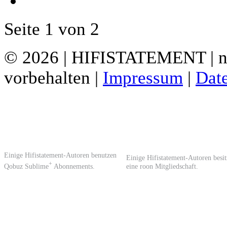
Seite 1 von 2
© 2026 | HIFISTATEMENT | ne
vorbehalten |
Impressum
|
Dat
Einige Hifistatement-Autoren benutzen
Einige Hifistatement-Autoren besi
+
Qobuz Sublime
Abonnements.
eine roon Mitgliedschaft.