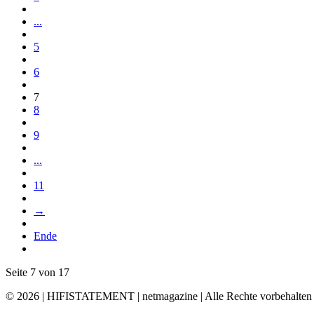
...
5
6
7
8
9
...
11
→
Ende
Seite 7 von 17
© 2026 | HIFISTATEMENT | netmagazine | Alle Rechte vorbehalten