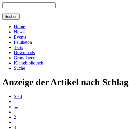
Home
News
Events
Feuilleton
Tests
Downloads
Grundlagen
Klangbibliothek
Suche
Anzeige der Artikel nach Schlag
Start
←
2
3