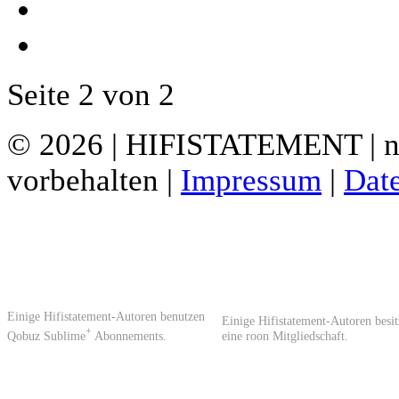
Seite 2 von 2
© 2026 | HIFISTATEMENT | ne
vorbehalten |
Impressum
|
Dat
Einige Hifistatement-Autoren benutzen
Einige Hifistatement-Autoren besi
+
Qobuz Sublime
Abonnements.
eine roon Mitgliedschaft.