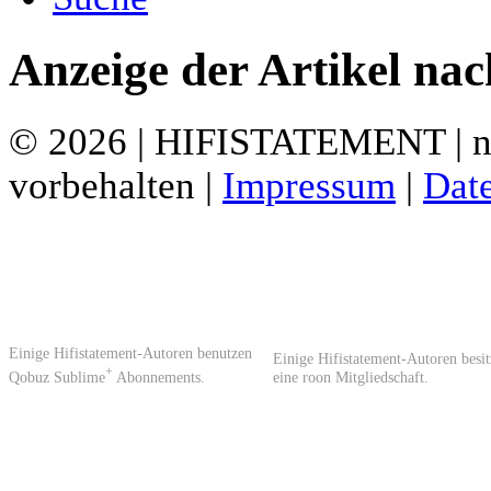
Anzeige der Artikel na
© 2026 | HIFISTATEMENT | ne
vorbehalten |
Impressum
|
Dat
Einige Hifistatement-Autoren benutzen
Einige Hifistatement-Autoren besi
+
Qobuz Sublime
Abonnements.
eine roon Mitgliedschaft.