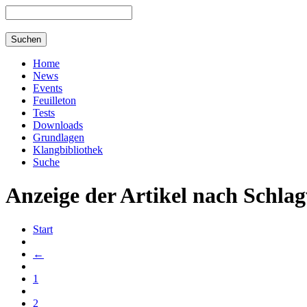
Home
News
Events
Feuilleton
Tests
Downloads
Grundlagen
Klangbibliothek
Suche
Anzeige der Artikel nach Schla
Start
←
1
2