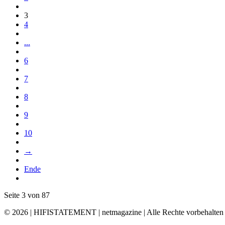
3
4
...
6
7
8
9
10
→
Ende
Seite 3 von 87
© 2026 | HIFISTATEMENT | netmagazine | Alle Rechte vorbehalten