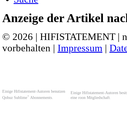
Anzeige der Artikel na
© 2026 | HIFISTATEMENT | ne
vorbehalten |
Impressum
|
Dat
Einige Hifistatement-Autoren benutzen
Einige Hifistatement-Autoren besi
+
Qobuz Sublime
Abonnements.
eine roon Mitgliedschaft.