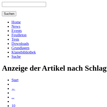
Home
News
Events
Feuilleton
Tests
Downloads
Grundlagen
Klangbibliothek
Suche
Anzeige der Artikel nach Schlag
Start
←
...
10