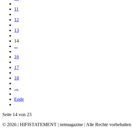
11
12
13
14
...
16
17
18
→
Ende
Seite 14 von 23
© 2026 | HIFISTATEMENT | netmagazine | Alle Rechte vorbehalten