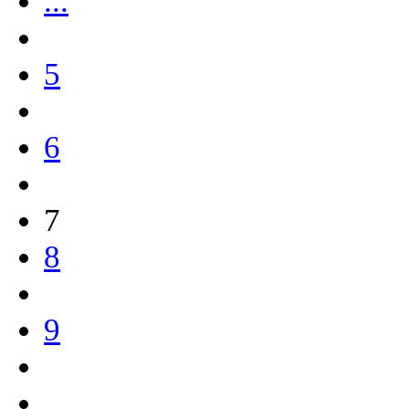
...
5
6
7
8
9
...