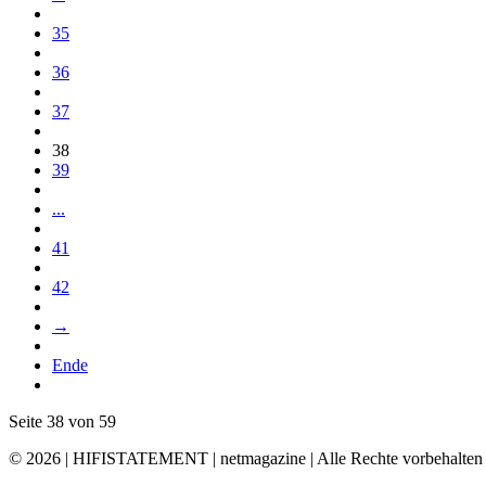
35
36
37
38
39
...
41
42
→
Ende
Seite 38 von 59
© 2026 | HIFISTATEMENT | netmagazine | Alle Rechte vorbehalten