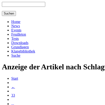
Home
News
Events
Feuilleton
Tests
Downloads
Grundlagen
Klangbibliothek
Suche
Anzeige der Artikel nach Schlag
Start
←
33
...