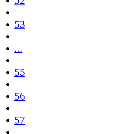
52
53
...
55
56
57