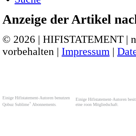
Anzeige der Artikel na
© 2026 | HIFISTATEMENT | ne
vorbehalten |
Impressum
|
Dat
Einige Hifistatement-Autoren benutzen
Einige Hifistatement-Autoren besi
+
Qobuz Sublime
Abonnements.
eine roon Mitgliedschaft.