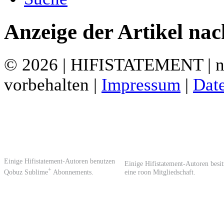
Anzeige der Artikel nac
© 2026 | HIFISTATEMENT | ne
vorbehalten |
Impressum
|
Dat
Einige Hifistatement-Autoren benutzen
Einige Hifistatement-Autoren besi
+
Qobuz Sublime
Abonnements.
eine roon Mitgliedschaft.