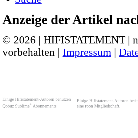
Anzeige der Artikel nac
© 2026 | HIFISTATEMENT | ne
vorbehalten |
Impressum
|
Dat
Einige Hifistatement-Autoren benutzen
Einige Hifistatement-Autoren besi
+
Qobuz Sublime
Abonnements.
eine roon Mitgliedschaft.