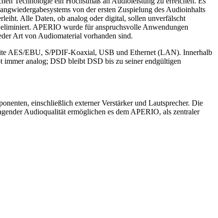
schen Technologie ein Höchstmaß an Audioleistung zu erreichen. Es
langwiedergabesystems von der ersten Zuspielung des Audioinhalts
iht. Alle Daten, ob analog oder digital, sollen unverfälscht
s eliminiert. APERIO wurde für anspruchsvolle Anwendungen
 jeder Art von Audiomaterial vorhanden sind.
 Seite AES/EBU, S/PDIF-Koaxial, USB und Ethernet (LAN). Innerhalb
bt immer analog; DSD bleibt DSD bis zu seiner endgültigen
nten, einschließlich externer Verstärker und Lautsprecher. Die
gender Audioqualität ermöglichen es dem APERIO, als zentraler