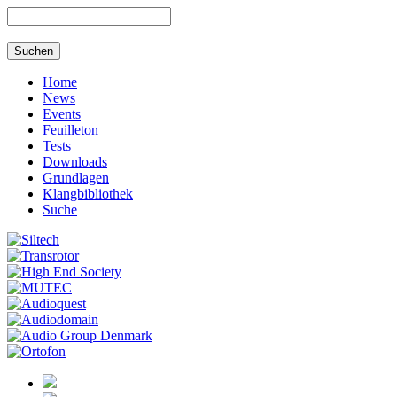
Home
News
Events
Feuilleton
Tests
Downloads
Grundlagen
Klangbibliothek
Suche