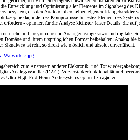
gerichtet, mit Hilfe einer eigens entwickelten planaren elektrostati
e die Entwicklung und Optimierung aller Elemente im Signalweg des K
rgabesystem, das den Audioinhalten keinen eigenen Klangcharakter verle
hilosophie dar, indem es Kompromisse für jedes Element des System
rfordern - optimiert für die Analyse kleinster, leiser Details, die auf
symmetrische und unsymmetrische Analogeingänge sowie auf digitaler
hen Domäne und ihrem ursprünglichen Format beibehalten: Analog blei
ignalweg ist rein, so direkt wie möglich und absolut unverfälscht.
bereich zum Ansteuern anderer Elektronik- und Tonwiedergabekompone
ital-Analog-Wandler (DAC), Vorverstärkerfunktionalität und hervorra
es Ultra-High-End-Heim-Audiosystems optimal zu agieren.