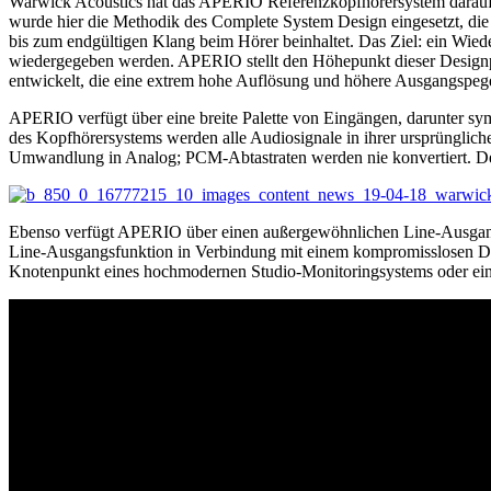
Warwick Acoustics hat das APERIO Referenzkopfhörersystem darauf aus
wurde hier die Methodik des Complete System Design eingesetzt, di
bis zum endgültigen Klang beim Hörer beinhaltet. Das Ziel: ein Wiede
wiedergegeben werden. APERIO stellt den Höhepunkt dieser Designp
entwickelt, die eine extrem hohe Auflösung und höhere Ausgangspegel e
APERIO verfügt über eine breite Palette von Eingängen, darunter 
des Kopfhörersystems werden alle Audiosignale in ihrer ursprünglic
Umwandlung in Analog; PCM-Abtastraten werden nie konvertiert. Der S
Ebenso verfügt APERIO über einen außergewöhnlichen Line-Ausgangs
Line-Ausgangsfunktion in Verbindung mit einem kompromisslosen Dig
Knotenpunkt eines hochmodernen Studio-Monitoringsystems oder ein