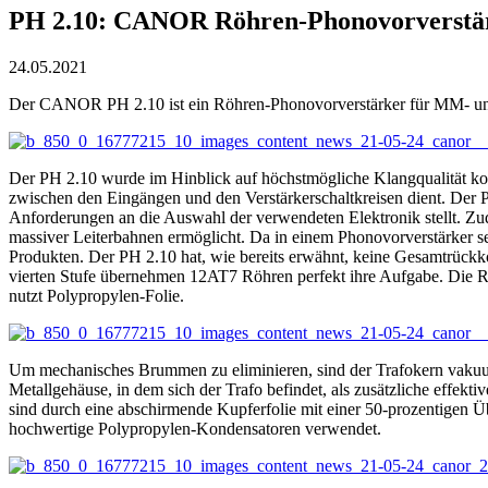
PH 2.10: CANOR Röhren-Phonovorverstä
24.05.2021
Der CANOR PH 2.10 ist ein Röhren-Phonovorverstärker für MM- und M
Der PH 2.10 wurde im Hinblick auf höchstmögliche Klangqualität konst
zwischen den Eingängen und den Verstärkerschaltkreisen dient. Der P
Anforderungen an die Auswahl der verwendeten Elektronik stellt. Z
massiver Leiterbahnen ermöglicht. Da in einem Phonovorverstärker se
Produkten. Der PH 2.10 hat, wie bereits erwähnt, keine Gesamtrückko
vierten Stufe übernehmen 12AT7 Röhren perfekt ihre Aufgabe. Die R
nutzt Polypropylen-Folie.
Um mechanisches Brummen zu eliminieren, sind der Trafokern vakuum
Metallgehäuse, in dem sich der Trafo befindet, als zusätzliche effe
sind durch eine abschirmende Kupferfolie mit einer 50-prozentigen 
hochwertige Polypropylen-Kondensatoren verwendet.