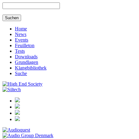
Home
News
Events
Feuilleton
Tests
Downloads
Grundlagen
Klangbibliothek
Suche