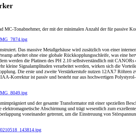
rker
C-Tonabnehmer, der mit der minimalen Anzahl der für passive Korrek
ruiert. Das massive Metallgehäuse wird zusätzlich von einer internen 
reamp arbeitet ohne eine globale Rückkopplungsschleife, was eine her
udem werden die Platinen des PH 2.10 selbstverständlich mit CANORs 
hr kleine Signalamplituden verarbeitet werden, wirken sich die Vortei
pplung. Die erste und zweite Verstärkerstufe nutzen 12AX7 Röhren zwis
IAA-Korrektur ist passiv und besteht nur aus hochwertigen Polystyr
imprägniert und der gesamte Transformator mit einer speziellen Bes
ktive elektromagnetische Abschirmung und trägt wesentlich zum exzelle
Überlappung voneinander getrennt, um die Einstreuung von Störspannu