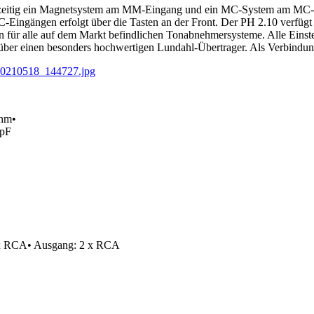
chzeitig ein Magnetsystem am MM-Eingang und ein MC-System am MC-E
gängen erfolgt über die Tasten an der Front. Der PH 2.10 verfügt üb
n für alle auf dem Markt befindlichen Tonabnehmersysteme. Alle Einst
ber einen besonders hochwertigen Lundahl-Übertrager. Als Verbindung
Ohm•
 pF
 x RCA• Ausgang: 2 x RCA