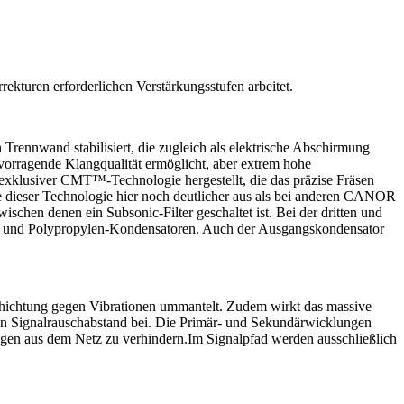
turen erforderlichen Verstärkungsstufen arbeitet.
Trennwand stabilisiert, die zugleich als elektrische Abschirmung
vorragende Klangqualität ermöglicht, aber extrem hohe
exklusiver CMT™-Technologie hergestellt, die das präzise Fräsen
le dieser Technologie hier noch deutlicher aus als bei anderen CANOR
chen denen ein Subsonic-Filter geschaltet ist. Bei der dritten und
ol- und Polypropylen-Kondensatoren. Auch der Ausgangskondensator
chichtung gegen Vibrationen ummantelt. Zudem wirkt das massive
nten Signalrauschabstand bei. Die Primär- und Sekundärwicklungen
ngen aus dem Netz zu verhindern.Im Signalpfad werden ausschließlich