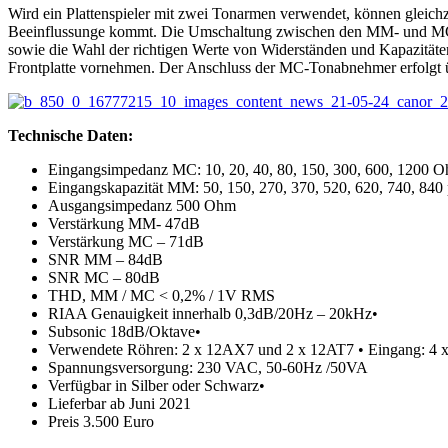
Wird ein Plattenspieler mit zwei Tonarmen verwendet, können glei
Beeinflussunge kommt. Die Umschaltung zwischen den MM- und MC-Ein
sowie die Wahl der richtigen Werte von Widerständen und Kapazitäte
Frontplatte vornehmen. Der Anschluss der MC-Tonabnehmer erfolgt ü
Technische Daten:
Eingangsimpedanz MC: 10, 20, 40, 80, 150, 300, 600, 1200 
Eingangskapazität MM: 50, 150, 270, 370, 520, 620, 740, 840
Ausgangsimpedanz 500 Ohm
Verstärkung MM- 47dB
Verstärkung MC – 71dB
SNR MM – 84dB
SNR MC – 80dB
THD, MM / MC < 0,2% / 1V RMS
RIAA Genauigkeit innerhalb 0,3dB/20Hz – 20kHz•
Subsonic 18dB/Oktave•
Verwendete Röhren: 2 x 12AX7 und 2 x 12AT7 • Eingang: 4
Spannungsversorgung: 230 VAC, 50-60Hz /50VA
Verfügbar in Silber oder Schwarz•
Lieferbar ab Juni 2021
Preis 3.500 Euro