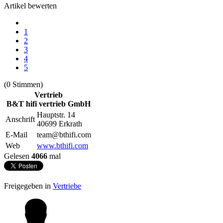
Artikel bewerten
1
2
3
4
5
(0 Stimmen)
Vertrieb
B&T hifi vertrieb GmbH
Hauptstr. 14
Anschrift
40699 Erkrath
E-Mail
team@bthifi.com
Web
www.bthifi.com
Gelesen
4066
mal
Freigegeben in
Vertriebe