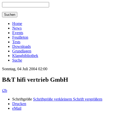
Home
News
Events
Feuilleton
Tests
Downloads
Grundlagen
Klangbibliothek
Suche
Sonntag, 04 Juli 2004 02:00
B&T hifi vertrieb GmbH
t2b
Schriftgröße
Schriftgröße verkleinern
Schrift vergrößern
Drucken
eMail