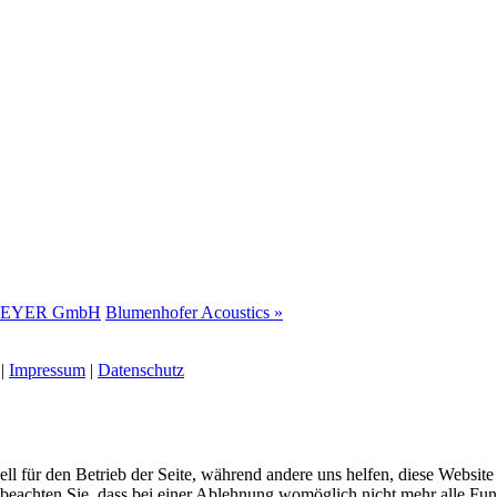
 MEYER GmbH
Blumenhofer Acoustics »
 |
Impressum
|
Datenschutz
ell für den Betrieb der Seite, während andere uns helfen, diese Websit
 beachten Sie, dass bei einer Ablehnung womöglich nicht mehr alle Funk