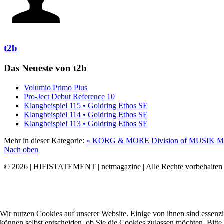
t2b
Das Neueste von t2b
Volumio Primo Plus
Pro-Ject Debut Reference 10
Klangbeispiel 115 • Goldring Ethos SE
Klangbeispiel 114 • Goldring Ethos SE
Klangbeispiel 113 • Goldring Ethos SE
Mehr in dieser Kategorie:
« KORG & MORE Division of MUSIK
Nach oben
© 2026 | HIFISTATEMENT | netmagazine | Alle Rechte vorbehalten
Wir nutzen Cookies auf unserer Website. Einige von ihnen sind essenzi
können selbst entscheiden, ob Sie die Cookies zulassen möchten. Bitte