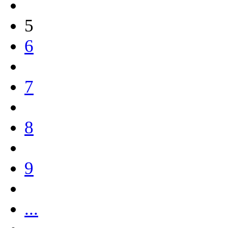
5
6
7
8
9
...