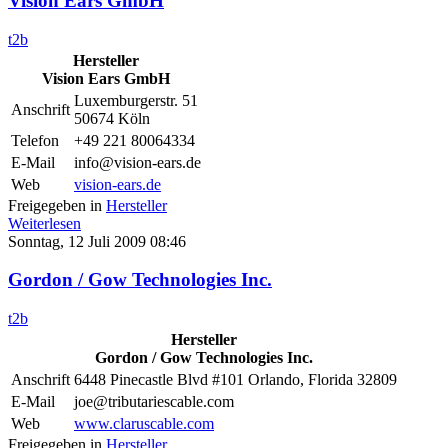
Vision Ears GmbH
t2b
Hersteller
Vision Ears GmbH
Luxemburgerstr. 51
Anschrift
50674 Köln
Telefon
+49 221 80064334
E-Mail
info@vision-ears.de
Web
vision-ears.de
Freigegeben in
Hersteller
Weiterlesen
Sonntag, 12 Juli 2009 08:46
Gordon / Gow Technologies Inc.
t2b
Hersteller
Gordon / Gow Technologies Inc.
Anschrift
6448 Pinecastle Blvd #101 Orlando, Florida 32809
E-Mail
joe@tributariescable.com
Web
www.claruscable.com
Freigegeben in
Hersteller