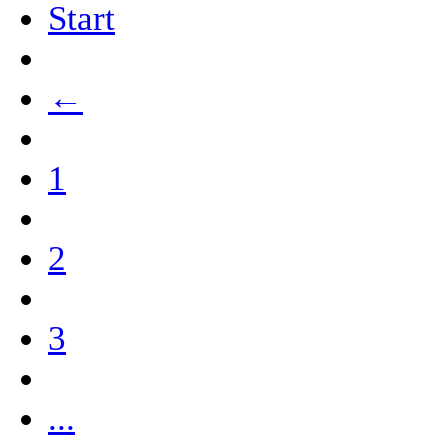
Start
←
1
2
3
...