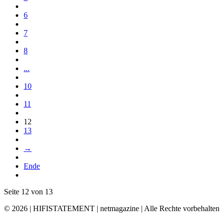
6
7
8
...
10
11
12
13
→
Ende
Seite 12 von 13
© 2026 | HIFISTATEMENT | netmagazine | Alle Rechte vorbehalten