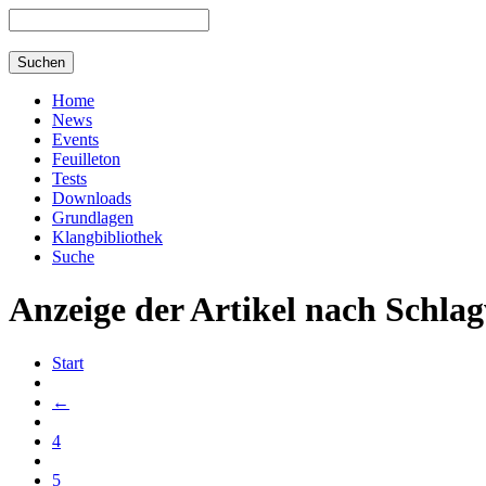
Home
News
Events
Feuilleton
Tests
Downloads
Grundlagen
Klangbibliothek
Suche
Anzeige der Artikel nach Schla
Start
←
4
5