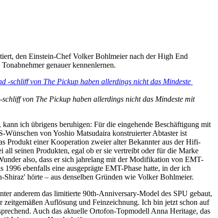
tiert, den Einstein-Chef Volker Bohlmeier nach der High End
n Tonabnehmer genauer kennenlernen.
hliff von The Pickup haben allerdings nicht das Mindeste mit 
kann ich übrigens beruhigen: Für die eingehende Beschäftigung mit
-Wünschen von Yoshio Matsudaira konstruierter Abtaster ist
s Produkt einer Kooperation zweier alter Bekannter aus der Hifi-
ll seinen Produkten, egal ob er sie vertreibt oder für die Marke
Wunder also, dass er sich jahrelang mit der Modifikation von EMT-
s 1996 ebenfalls eine ausgeprägte EMT-Phase hatte, in der ich
n-Shiraz' hörte – aus denselben Gründen wie Volker Bohlmeier.
t unter anderem das limitierte 90th-Anniversary-Model des SPU gebaut,
er zeitgemäßen Auflösung und Feinzeichnung. Ich bin jetzt schon auf
rsprechend. Auch das aktuelle Ortofon-Topmodell Anna Heritage, das