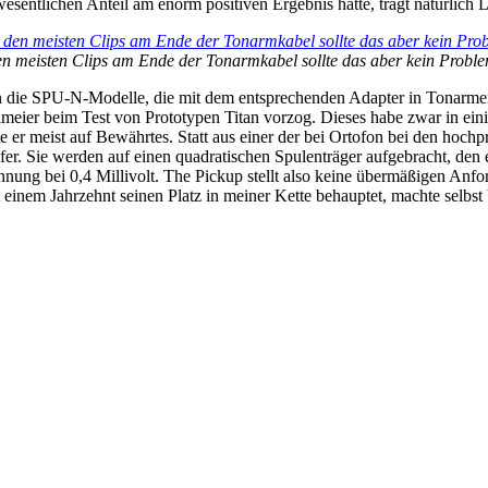
esentlichen Anteil am enorm positiven Ergebnis hatte, trägt natürlich 
den meisten Clips am Ende der Tonarmkabel sollte das aber kein Prob
n die SPU-N-Modelle, die mit dem entsprechenden Adapter in Tonarme
ier beim Test von Prototypen Titan vorzog. Dieses habe zwar in eini
e er meist auf Bewährtes. Statt aus einer der bei Ortofon bei den hoch
. Sie werden auf einen quadratischen Spulenträger aufgebracht, den 
nung bei 0,4 Millivolt. The Pickup stellt also keine übermäßigen Anfo
t einem Jahrzehnt seinen Platz in meiner Kette behauptet, machte selbst