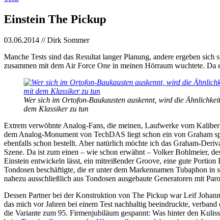
Einstein The Pickup
03.06.2014 // Dirk Sommer
Manche Tests sind das Resultat langer Planung, andere ergeben sich 
zusammen mit dem Air Force One in meinen Hörraum wuchtete. Da ei
Wer sich im Ortofon-Baukausten auskennt, wird die Ähnlichkei
dem Klassiker zu tun
Extrem verwöhnte Analog-Fans, die meinen, Laufwerke vom Kaliber e
dem Analog-Monument von TechDAS liegt schon ein von Graham spezie
ebenfalls schon bestellt. Aber natürlich möchte ich das Graham-Deriv
Szene. Da ist zum einen – wie schon erwähnt – Volker Bohlmeier, dess
Einstein entwickeln lässt, ein mitreißender Groove, eine gute Porti
Tondosen beschäftigte, die er unter dem Markennamen Tubaphon in sein
nahezu ausschließlich aus Tondosen ausgebaute Generatoren mit Paro
Dessen Partner bei der Konstruktion von The Pickup war Leif Johannso
das mich vor Jahren bei einem Test nachhaltig beeindruckte, verband
die Variante zum 95. Firmenjubiläum gespannt: Was hinter den Kulis