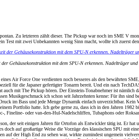
spontan. Zu letzteren zählt dieser. The Pickup war noch im SME V mon
n Test mit zwei Unbekannten wenig Sinn macht, wollte ich zuerst de
t der Gehäusekonstruktion mit dem SPU-N erkennen. Nadelträger und -sc
ines Air Force One verdienten noch besseres als den bewährten SME, 
ll für die Japaner gefertigter Tonarm bereit. Und ein nach TechDAS
at auch mit The Pickup hören. Der Einstein-Tonabnehmer ist nämlich da
en Musikgeschmack ich schon seit Jahrzehnten kenne: Für ihn sind bei a
on Druck im Bass und jede Menge Dynamik einfach unverzichtbar. Kein 
em Portfolio hatte. Ich gebe gerne zu, dass ich in den Jahren 1982 bi
c-, Fineline- oder van-den-Hul-Nadelschliffen, Tubaphons oder Roksa
n, der seit einigen Jahren für Ortofon als Entwickler tätig ist. Er ha
 es doch auf großartige Weise die Vorzüge des klassischen SPU mit ein
sen auf der High End zu sehen war, wirkte zumindest ungemein vielve