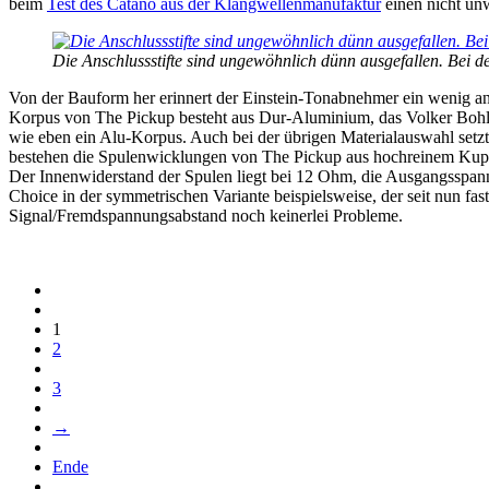
beim
Test des Catano aus der Klangwellenmanufaktur
einen nicht unw
Die Anschlussstifte sind ungewöhnlich dünn ausgefallen. Bei 
Von der Bauform her erinnert der Einstein-Tonabnehmer ein wenig a
Korpus von The Pickup besteht aus Dur-Aluminium, das Volker Bohlme
wie eben ein Alu-Korpus. Auch bei der übrigen Materialauswahl setzt
bestehen die Spulenwicklungen von The Pickup aus hochreinem Kupfer
Der Innenwiderstand der Spulen liegt bei 12 Ohm, die Ausgangsspann
Choice in der symmetrischen Variante beispielsweise, der seit nun fas
Signal/Fremdspannungsabstand noch keinerlei Probleme.
1
2
3
→
Ende