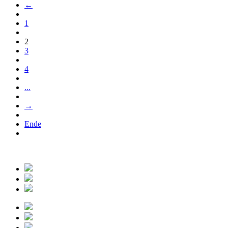
←
1
2
3
4
...
→
Ende