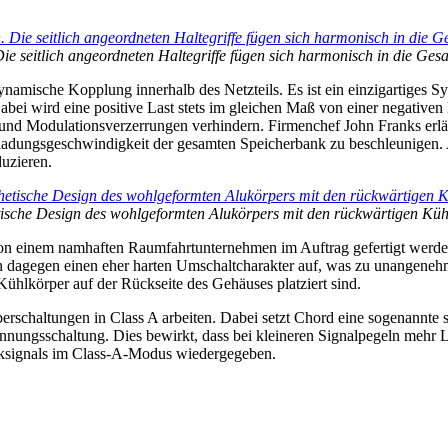
Die seitlich angeordneten Haltegriffe fügen sich harmonisch in die Ges
namische Kopplung innerhalb des Netzteils. Es ist ein einzigartiges 
abei wird eine positive Last stets im gleichen Maß von einer negativen
nd Modulationsverzerrungen verhindern. Firmenchef John Franks erläu
ladungsgeschwindigkeit der gesamten Speicherbank zu beschleunigen. A
uzieren.
hetische Design des wohlgeformten Alukörpers mit den rückwärtigen Kü
 einem namhaften Raumfahrtunternehmen im Auftrag gefertigt werden. 
isen dagegen einen eher harten Umschaltcharakter auf, was zu unange
körper auf der Rückseite des Gehäuses platziert sind.
erschaltungen in Class A arbeiten. Dabei setzt Chord eine sogenannte s
annungsschaltung. Dies bewirkt, dass bei kleineren Signalpegeln mehr L
siksignals im Class-A-Modus wiedergegeben.