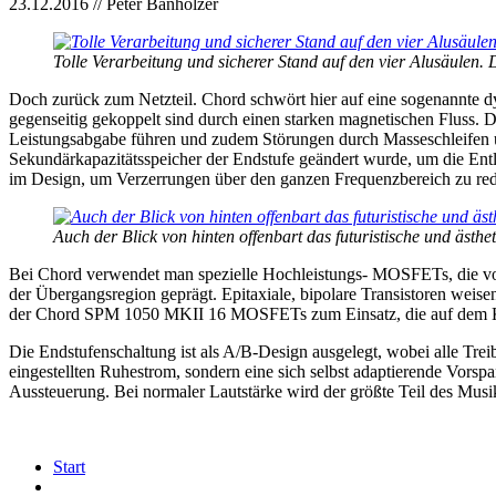
23.12.2016 // Peter Banholzer
Tolle Verarbeitung und sicherer Stand auf den vier Alusäulen. 
Doch zurück zum Netzteil. Chord schwört hier auf eine sogenannte dy
gegenseitig gekoppelt sind durch einen starken magnetischen Fluss. D
Leistungsabgabe führen und zudem Störungen durch Masseschleifen u
Sekundärkapazitätsspeicher der Endstufe geändert wurde, um die Ent
im Design, um Verzerrungen über den ganzen Frequenzbereich zu red
Auch der Blick von hinten offenbart das futuristische und äst
Bei Chord verwendet man spezielle Hochleistungs- MOSFETs, die von
der Übergangsregion geprägt. Epitaxiale, bipolare Transistoren we
der Chord SPM 1050 MKII 16 MOSFETs zum Einsatz, die auf dem Kühl
Die Endstufenschaltung ist als A/B-Design ausgelegt, wobei alle Treib
eingestellten Ruhestrom, sondern eine sich selbst adaptierende Vorsp
Aussteuerung. Bei normaler Lautstärke wird der größte Teil des Mu
Start