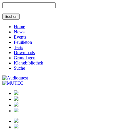
Home
News
Events
Feuilleton
Tests
Downloads
Grundlagen
Klangbibliothek
Suche