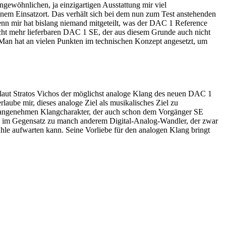
ngewöhnlichen, ja einzigartigen Ausstattung mir viel
inem Einsatzort. Das verhält sich bei dem nun zum Test anstehenden
enn mir hat bislang niemand mitgeteilt, was der DAC 1 Reference
icht mehr lieferbaren DAC 1 SE, der aus diesem Grunde auch nicht
E. Man hat an vielen Punkten im technischen Konzept angesetzt, um
st laut Stratos Vichos der möglichst analoge Klang des neuen DAC 1
laube mir, dieses analoge Ziel als musikalisches Ziel zu
en, angenehmen Klangcharakter, der auch schon dem Vorgänger SE
on im Gegensatz zu manch anderem Digital-Analog-Wandler, der zwar
le aufwarten kann. Seine Vorliebe für den analogen Klang bringt