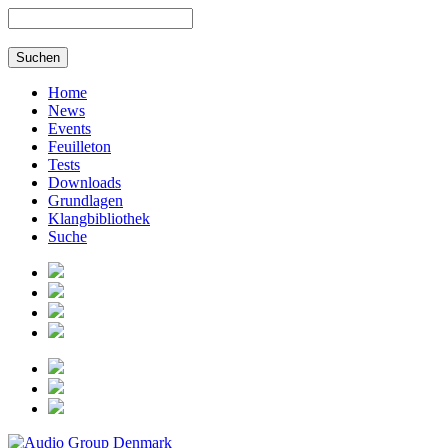
Home
News
Events
Feuilleton
Tests
Downloads
Grundlagen
Klangbibliothek
Suche