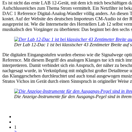
Es ist nicht das erste LAB 12-Gerät, mit dem ich mich beschäftigen da
Aufschlussreiches zum Thema Strom vermittelt. Ein Netzfilter ist be
DAC 1 Reference Digital-Analog-Wandler völlig anders. An diesen Te
kostet. Auf der Website des deutschen Importeurs CM-Audio ist der R
ausgepreist ist. Wie die Internetseite des Herstellers Lab 12 selbst 
musikalisch den Vorgänger zu überbieten: Das beginnt bei den sechs
Der Lab 12-Dac 1 ist bei klassischer 43 Zentimeter Breite auf 
Die digitalen Eingangsstufen wurden ebenso wie die Signalwege optimi
Reference. Mit diesem Begriff des analogen Klanges tue ich mich immer
interpretieren. Damit verbindet sich ein Anspruch, der näher zu bes
nachgesagt wurde, in Verknüpfung mit möglichst großer Detailtreue
das Klanggeschehen durchleuchtet und auch tonal ausgewogen musizie
Stratos Vichos im Gerät durch einen Sinnspruch in origineller Weise 
Die Anzeige-Instrumente für den Ausgangs-Pegel sind in ihre
1