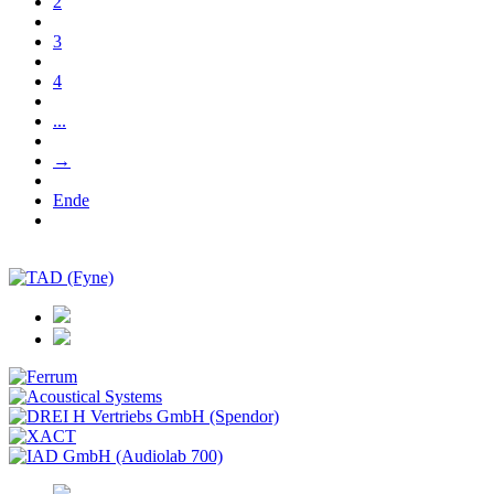
2
3
4
...
→
Ende