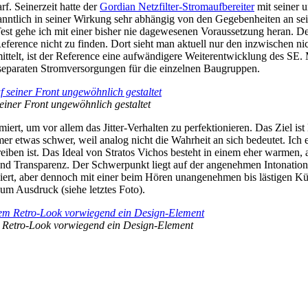
rf. Seinerzeit hatte der
Gordian Netzfilter-Stromaufbereiter
mit seiner u
kanntlich in seiner Wirkung sehr abhängig von den Gegebenheiten an se
st gehe ich mit einer bisher nie dagewesenen Voraussetzung heran. D
eference nicht zu finden. Dort sieht man aktuell nur den inzwischen n
vermittelt, ist der Reference eine aufwändigere Weiterentwicklung des S
 separaten Stromversorgungen für die einzelnen Baugruppen.
seiner Front ungewöhnlich gestaltet
ert, um vor allem das Jitter-Verhalten zu perfektionieren. Das Ziel i
 etwas schwer, weil analog nicht die Wahrheit an sich bedeutet. Ich er
chreiben ist. Das Ideal von Stratos Vichos besteht in einem eher warm
 und Transparenz. Der Schwerpunkt liegt auf der angenehmen Intonati
rt, aber dennoch mit einer beim Hören unangenehmen bis lästigen Küh
zum Ausdruck (siehe letztes Foto).
m Retro-Look vorwiegend ein Design-Element