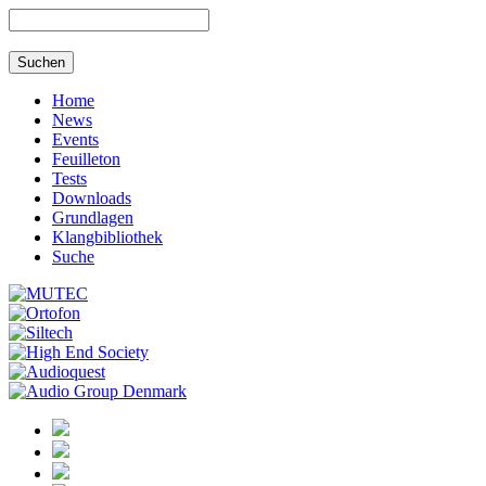
Home
News
Events
Feuilleton
Tests
Downloads
Grundlagen
Klangbibliothek
Suche