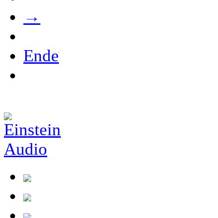
→
Ende