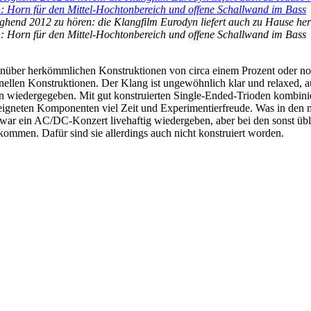
ghend 2012 zu hören: die Klangfilm Eurodyn liefert auch zu Hause her
n: Horn für den Mittel-Hochtonbereich und offene Schallwand im Bass
ber herkömmlichen Konstruktionen von circa einem Prozent oder noch w
ellen Konstruktionen. Der Klang ist ungewöhnlich klar und relaxed, a
ten wiedergegeben. Mit gut konstruierten Single-Ended-Trioden kombin
igneten Komponenten viel Zeit und Experimentierfreude. Was in den mei
ar ein AC/DC-Konzert livehaftig wiedergeben, aber bei den sonst üblich
 kommen. Dafür sind sie allerdings auch nicht konstruiert worden.