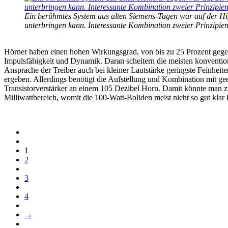
Ein berühmtes System aus alten Siemens-Tagen war auf der Hi
unterbringen kann. Interessante Kombination zweier Prinzipie
Hörner haben einen hohen Wirkungsgrad, von bis zu 25 Prozent gegenü
Impulsfähigkeit und Dynamik. Daran scheitern die meisten konvention
Ansprache der Treiber auch bei kleiner Lautstärke geringste Feinhei
ergeben. Allerdings benötigt die Aufstellung und Kombination mit gee
Transistorverstärker an einem 105 Dezibel Horn. Damit könnte man zw
Milliwattbereich, womit die 100-Watt-Boliden meist nicht so gut klar
1
2
3
4
→