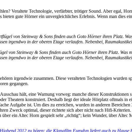
len? Veraltete Technologie, verfärbter, trötiger Sound. Aber egal, Ho
 bieten gute Hörner ein unvergleichliches Erlebnis. Wenn man dies einm
flügel von Steinway & Sons finden auch Goto Hörner ihren Platz. Was man
ssen irgendwo in der oberen Etage verlaufen. Nebenbei, Raumakustikel
gehören irgendwie zusammen. Diese veralteten Technologien wurden s
loren gegangen.
rn Ausschau hält, eine Warnung vorweg: manche dieser Konstruktionen 
r Theatern konstruiert. Deshalb liegt der ideale Hörplatz oftmals in
nfache Aufgabe ist. Um dies zu erreichen, wurden in anderen Bereichen
ihren Zweck optimal, dieser richtete sich aber nicht nach Hifi-Kriterie
 über ein Altec Horn gespielt sehr „richtig“; kein Wunder, über Altec 