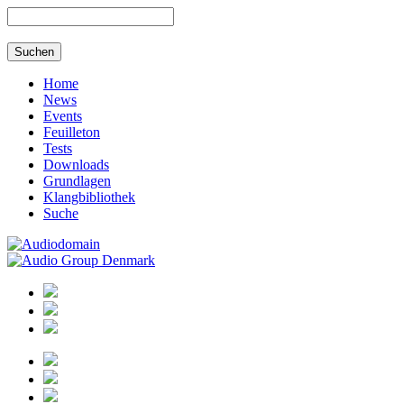
Home
News
Events
Feuilleton
Tests
Downloads
Grundlagen
Klangbibliothek
Suche