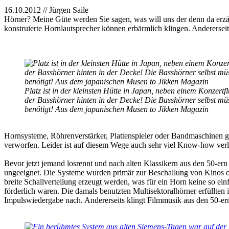
16.10.2012 // Jürgen Saile
Hörner? Meine Güte werden Sie sagen, was will uns der denn da erzäh
konstruierte Hornlautsprecher können erbärmlich klingen. Andererseits
Platz ist in der kleinsten Hütte in Japan, neben einem Konzert
der Basshörner hinten in der Decke! Die Basshörner selbst mü
benötigt! Aus dem japanischen Musen to Jikken Magazin
Hornsysteme, Röhrenverstärker, Plattenspieler oder Bandmaschinen 
verworfen. Leider ist auf diesem Wege auch sehr viel Know-how ver
Bevor jetzt jemand losrennt und nach alten Klassikern aus den 50-e
ungeeignet. Die Systeme wurden primär zur Beschallung von Kinos ode
breite Schallverteilung erzeugt werden, was für ein Horn keine so ei
förderlich waren. Die damals benutzten Multisektoralhörner erfüllten 
Impulswiedergabe nach. Andererseits klingt Filmmusik aus den 50-ern