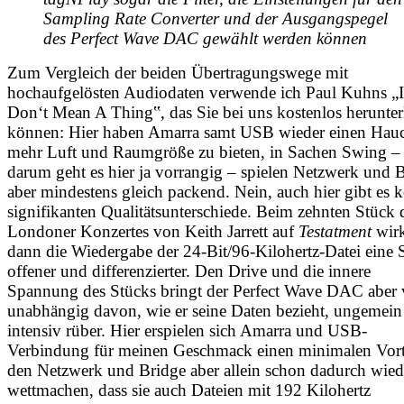
Sampling Rate Converter und der Ausgangspegel 
des Perfect Wave DAC gewählt werden können
Zum Vergleich der beiden Übertragungswege mit
hochaufgelösten Audiodaten verwende ich Paul Kuhns „I
Don‘t Mean A Thing‟, das Sie bei uns kostenlos herunter
können: Hier haben Amarra samt USB wieder einen Hau
mehr Luft und Raumgröße zu bieten, in Sachen Swing –
darum geht es hier ja vorrangig – spielen Netzwerk und 
aber mindestens gleich packend. Nein, auch hier gibt es k
signifikanten Qualitätsunterschiede. Beim zehnten Stück 
Londoner Konzertes von Keith Jarrett auf
Testatment
wirk
dann die Wiedergabe der 24-Bit/96-Kilohertz-Datei eine 
offener und differenzierter. Den Drive und die innere
Spannung des Stücks bringt der Perfect Wave DAC aber 
unabhängig davon, wie er seine Daten bezieht, ungemein
intensiv rüber. Hier erspielen sich Amarra und USB-
Verbindung für meinen Geschmack einen minimalen Vort
den Netzwerk und Bridge aber allein schon dadurch wied
wettmachen, dass sie auch Dateien mit 192 Kilohertz