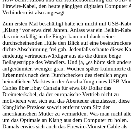
Firewire-Kabel, den heute gängigen digitalen Computer 
Verbindern ist also angesagt.
Zum ersten Mal beschäftigt hatte ich micht mit USB-Kabe
„Klang“ vor etwa drei Jahren. Anlass war ein Belkin-Kabe
das mir zufällig in die Finger kam und dank seiner
durchscheinenden Hülle den Blick auf eine beeindrucken
dichte Abschirmung frei gab. Jedenfalls schaute dieses Ka
eindeutig vertrauenswürdiger aus als die dünne beige
Beilagestrippe des Wandlers. Und ja, „es hörte sich anders
aufgeräumter, weniger grau. Wochen später kulminierte d
Erkenntnis nach dem Durchchecken des ziemlich engen
heimatlichen Marktes in der Anschaffung eines USB Mon
Cables über Ebay Canada für etwa 80 Dollar das
Dreimeterkabel, da der europäische Vertrieb nicht zu
motivieren war, sich auf das Abenteuer einzulassen, diese
klangliche Preziose soweit entfernt vom Sitz der
amerikanischen Mutter zu vermarkten. Was man nicht alles
um das Optimale an Klang aus dem Computer zu holen.
Damals erwies sich auch das Firewire-Monster Cable als