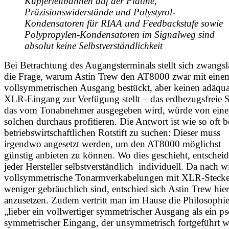
Kupferleitbahnen auf der Platine, 
Präzisionswiderstände und Polystyrol-
Kondensatoren für RIAA und Feedbackstufe sowie 
Polypropylen-Kondensatoren im Signalweg sind 
absolut keine Selbstverständlichkeit
Bei Betrachtung des Augangsterminals stellt sich zwangsl
die Frage, warum Astin Trew den AT8000 zwar mit eine
vollsymmetrischen Ausgang bestückt, aber keinen adäqu
XLR-Eingang zur Verfügung stellt – das erdbezugsfreie S
das vom Tonabnehmer ausgegeben wird, würde von ein
solchen durchaus profitieren. Die Antwort ist wie so oft 
betriebswirtschaftlichen Rotstift zu suchen: Dieser muss
irgendwo angesetzt werden, um den AT8000 möglichst
günstig anbieten zu können. Wo dies geschieht, entscheid
jeder Hersteller selbstverständlich individuell. Da nach w
vollsymmetrische Tonarmverkabelungen mit XLR-Steck
weniger gebräuchlich sind, entschied sich Astin Trew hier
anzusetzen. Zudem vertritt man im Hause die Philosophie
„lieber ein vollwertiger symmetrischer Ausgang als ein p
symmetrischer Eingang, der unsymmetrisch fortgeführt w