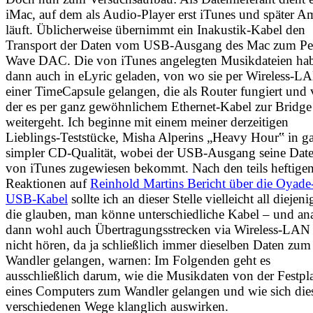
iMac, auf dem als Audio-Player erst iTunes und später A
läuft. Üblicherweise übernimmt ein Inakustik-Kabel den
Transport der Daten vom USB-Ausgang des Mac zum Per
Wave DAC. Die von iTunes angelegten Musikdateien hab
dann auch in eLyric geladen, von wo sie per Wireless-L
einer TimeCapsule gelangen, die als Router fungiert und
der es per ganz gewöhnlichem Ethernet-Kabel zur Bridge
weitergeht. Ich beginne mit einem meiner derzeitigen
Lieblings-Teststücke, Misha Alperins „Heavy Hour‟ in g
simpler CD-Qualität, wobei der USB-Ausgang seine Dat
von iTunes zugewiesen bekommt. Nach den teils heftige
Reaktionen auf
Reinhold Martins Bericht über die Oyade
USB-Kabel
sollte ich an dieser Stelle vielleicht all diejeni
die glauben, man könne unterschiedliche Kabel – und an
dann wohl auch Übertragungsstrecken via Wireless-LAN
nicht hören, da ja schließlich immer dieselben Daten zum
Wandler gelangen, warnen: Im Folgenden geht es
ausschließlich darum, wie die Musikdaten von der Festpla
eines Computers zum Wandler gelangen und wie sich die
verschiedenen Wege klanglich auswirken.