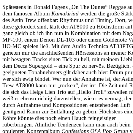
Spätestens in Donald Fagens „On The Dunes“ Reggae au
dem famosen Album
Kamakiriad
werden die große Stär
des Astin Trew offenbar: Rhythmus und Timing. Dort, w
diese gefordert sind, läuft der AT8000 zu Höchstform auf
ganz gleich ob ich ihn nun in Kombination mit dem Nag
MP-100, einem Denon DL-103 oder einem Goldenote Va
HO-MC spielen ließ. Mit dem Audio Technica AT33PT
gerieten mir die anschließenden Hörsessions an meiner Ke
mit besagten Tracks einen Tick zu hell, mit meinem Liebl
dem Decca Supergold – eine Spur zu nervös. Bezüglich. 
geeigneten Tonabnehmers gilt daher auch hier: Drum prü
wer sich ewig bindet. Wer nun der Annahme ist, der Asti
Trew AT8000 kann nur „rocken“, der irrt. Die Zeit und 
die sich das Helge Lien Trio auf „Hello Troll“ zuweilen 
weiß er ebenso richtig darzustellen, wie er es vermag, der
durch Aufnahme und Kompositionen entstehenden Luft
genügend Raum zur Entfaltung zu geben. Höchstens eine
Röhre könnte dies noch einen Hauch feingeistiger
rüberbringen. Ähnliche Tendenzen kann man auch beim
opulenten Konzeptalbum
Confessions Of A Pop Group
v