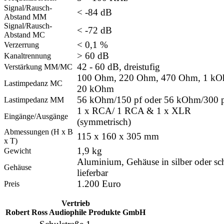
Signal/Rausch-
< -84 dB
Abstand MM
Signal/Rausch-
< -72 dB
Abstand MC
< 0,1 %
Verzerrung
> 60 dB
Kanaltrennung
42 - 60 dB, dreistufig
Verstärkung MM/MC
100 Ohm, 220 Ohm, 470 Ohm, 1 k
Lastimpedanz MC
20 kOhm
56 kOhm/150 pf oder 56 kOhm/300 
Lastimpedanz MM
1 x RCA/ 1 RCA & 1 x XLR
Eingänge/Ausgänge
(symmetrisch)
Abmessungen (H x B
115 x 160 x 305 mm
x T)
1,9 kg
Gewicht
Aluminium, Gehäuse in silber oder s
Gehäuse
lieferbar
1.200 Euro
Preis
Vertrieb
Robert Ross Audiophile Produkte GmbH