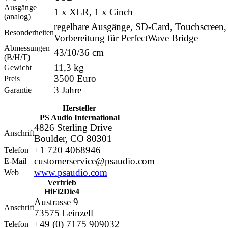
Ausgänge
1 x XLR, 1 x Cinch
(analog)
regelbare Ausgänge, SD-Card, Touchscreen,
Besonderheiten
Vorbereitung für PerfectWave Bridge
Abmessungen
43/10/36 cm
(B/H/T)
11,3 kg
Gewicht
3500 Euro
Preis
3 Jahre
Garantie
Hersteller
PS Audio International
4826 Sterling Drive
Anschrift
Boulder, CO 80301
+1 720 4068946
Telefon
customerservice@psaudio.com
E-Mail
www.psaudio.com
Web
Vertrieb
HiFi2Die4
Austrasse 9
Anschrift
73575 Leinzell
+49 (0) 7175 909032
Telefon