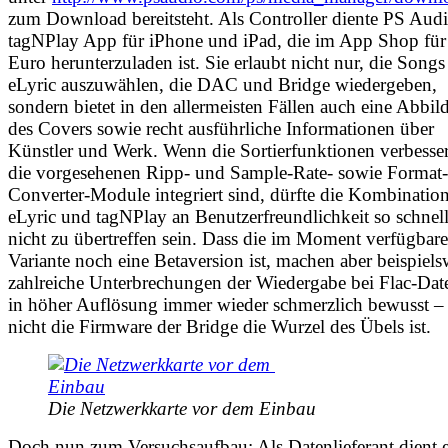
zum Download bereitsteht. Als Controller diente PS Aud
tagNPlay App für iPhone und iPad, die im App Shop für
Euro herunterzuladen ist. Sie erlaubt nicht nur, die Songs
eLyric auszuwählen, die DAC und Bridge wiedergeben,
sondern bietet in den allermeisten Fällen auch eine Abbi
des Covers sowie recht ausführliche Informationen über
Künstler und Werk. Wenn die Sortierfunktionen verbesse
die vorgesehenen Ripp- und Sample-Rate- sowie Format-
Converter-Module integriert sind, dürfte die Kombinatio
eLyric und tagNPlay an Benutzerfreundlichkeit so schnel
nicht zu übertreffen sein. Dass die im Moment verfügbare
Variante noch eine Betaversion ist, machen aber beispiels
zahlreiche Unterbrechungen der Wiedergabe bei Flac-Dat
in höher Auflösung immer wieder schmerzlich bewusst – f
nicht die Firmware der Bridge die Wurzel des Übels ist.
Die Netzwerkkarte vor dem Einbau
Doch nun zum Versuchsaufbau: Als Datenlieferant dient 