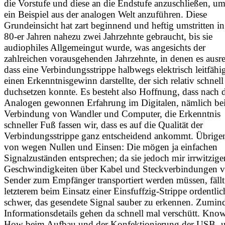
die Vorstufe und diese an die Endstufe anzuschließen, u
ein Beispiel aus der analogen Welt anzuführen. Diese
Grundeinsicht hat zart beginnend und heftig umstritten i
80-er Jahren nahezu zwei Jahrzehnte gebraucht, bis sie
audiophiles Allgemeingut wurde, was angesichts der
zahlreichen vorausgehenden Jahrzehnte, in denen es ausre
dass eine Verbindungsstrippe halbwegs elektrisch leitfähi
einen Erkenntnisgewinn darstellte, der sich relativ schnell
duchsetzen konnte. Es besteht also Hoffnung, dass nach 
Analogen gewonnen Erfahrung im Digitalen, nämlich bei
Verbindung von Wandler und Computer, die Erkenntnis
schneller Fuß fassen wir, dass es auf die Qualität der
Verbindungsstrippe ganz entscheidend ankommt. Übrige
von wegen Nullen und Einsen: Die mögen ja einfachen
Signalzuständen entsprechen; da sie jedoch mir irrwitzige
Geschwindigkeiten über Kabel und Steckverbindungen 
Sender zum Empfänger transportiert werden müssen, fällt
letzterem beim Einsatz einer Einsfuffzig-Strippe ordentlic
schwer, das gesendete Signal sauber zu erkennen. Zumind
Informationsdetails gehen da schnell mal verschütt. Kno
How beim Aufbau und der Konfektionierung der USB- 