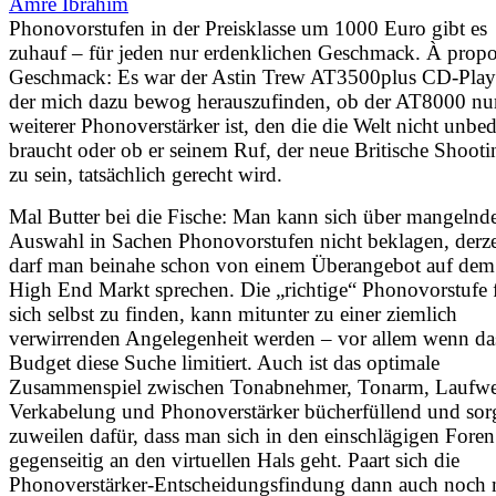
Amré Ibrahim
Phonovorstufen in der Preisklasse um 1000 Euro gibt es
zuhauf – für jeden nur erdenklichen Geschmack. À prop
Geschmack: Es war der Astin Trew AT3500plus CD-Play
der mich dazu bewog herauszufinden, ob der AT8000 nur
weiterer Phonoverstärker ist, den die die Welt nicht unbe
braucht oder ob er seinem Ruf, der neue Britische Shooti
zu sein, tatsächlich gerecht wird.
Mal Butter bei die Fische: Man kann sich über mangelnd
Auswahl in Sachen Phonovorstufen nicht beklagen, derze
darf man beinahe schon von einem Überangebot auf dem
High End Markt sprechen. Die „richtige“ Phonovorstufe 
sich selbst zu finden, kann mitunter zu einer ziemlich
verwirrenden Angelegenheit werden – vor allem wenn da
Budget diese Suche limitiert. Auch ist das optimale
Zusammenspiel zwischen Tonabnehmer, Tonarm, Laufwe
Verkabelung und Phonoverstärker bücherfüllend und sor
zuweilen dafür, dass man sich in den einschlägigen Foren
gegenseitig an den virtuellen Hals geht. Paart sich die
Phonoverstärker-Entscheidungsfindung dann auch noch 