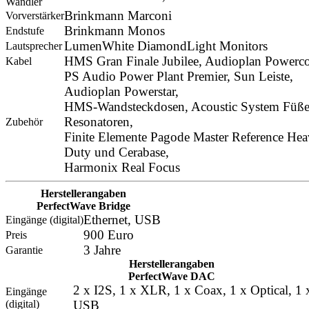
Wandler
Brinkmann Marconi
Vorverstärker
Brinkmann Monos
Endstufe
LumenWhite DiamondLight Monitors
Lautsprecher
HMS Gran Finale Jubilee, Audioplan Powerc
Kabel
PS Audio Power Plant Premier, Sun Leiste,
Audioplan Powerstar,
HMS-Wandsteckdosen, Acoustic System Füß
Resonatoren,
Zubehör
Finite Elemente Pagode Master Reference He
Duty und Cerabase,
Harmonix Real Focus
Herstellerangaben
PerfectWave Bridge
Ethernet, USB
Eingänge (digital)
900 Euro
Preis
3 Jahre
Garantie
Herstellerangaben
PerfectWave DAC
2 x I2S, 1 x XLR, 1 x Coax, 1 x Optical, 1 
Eingänge
(digital)
USB