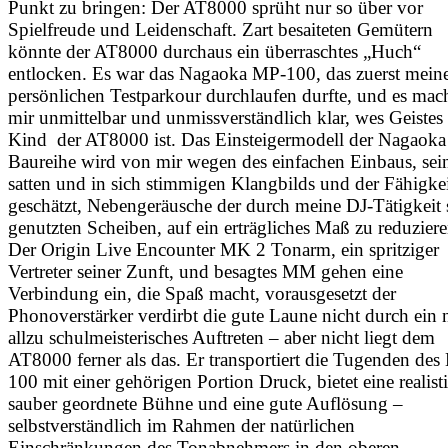
Punkt zu bringen: Der AT8000 sprüht nur so über vor
Spielfreude und Leidenschaft. Zart besaiteten Gemütern
könnte der AT8000 durchaus ein überraschtes „Huch“
entlocken. Es war das Nagaoka MP-100, das zuerst mein
persönlichen Testparkour durchlaufen durfte, und es mac
mir unmittelbar und unmissverständlich klar, wes Geistes
Kind der AT8000 ist. Das Einsteigermodell der Nagaok
Baureihe wird von mir wegen des einfachen Einbaus, sei
satten und in sich stimmigen Klangbilds und der Fähigke
geschätzt, Nebengeräusche der durch meine DJ-Tätigkeit 
genutzten Scheiben, auf ein erträgliches Maß zu reduziere
Der Origin Live Encounter MK 2 Tonarm, ein spritziger
Vertreter seiner Zunft, und besagtes MM gehen eine
Verbindung ein, die Spaß macht, vorausgesetzt der
Phonoverstärker verdirbt die gute Laune nicht durch ein 
allzu schulmeisterisches Auftreten – aber nicht liegt dem
AT8000 ferner als das. Er transportiert die Tugenden des
100 mit einer gehörigen Portion Druck, bietet eine realist
sauber geordnete Bühne und eine gute Auflösung –
selbstverständlich im Rahmen der natürlichen
Einschränkungen des Tonabnehmers in den oberen