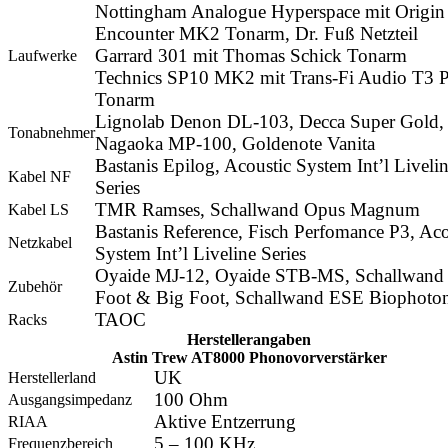
Nottingham Analogue Hyperspace mit Origin
Encounter MK2 Tonarm, Dr. Fuß Netzteil
Garrard 301 mit Thomas Schick Tonarm
Laufwerke
Technics SP10 MK2 mit Trans-Fi Audio T3 
Tonarm
Lignolab Denon DL-103, Decca Super Gold,
Tonabnehmer
Nagaoka MP-100, Goldenote Vanita
Bastanis Epilog, Acoustic System Int’l Liveli
Kabel NF
Series
TMR Ramses, Schallwand Opus Magnum
Kabel LS
Bastanis Reference, Fisch Perfomance P3, Aco
Netzkabel
System Int’l Liveline Series
Oyaide MJ-12, Oyaide STB-MS, Schallwand L
Zubehör
Foot & Big Foot, Schallwand ESE Biophoto
TAOC
Racks
Herstellerangaben
Astin Trew AT8000 Phonovorverstärker
UK
Herstellerland
100 Ohm
Ausgangsimpedanz
Aktive Entzerrung
RIAA
5 – 100 KHz
Frequenzbereich