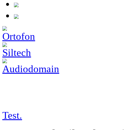
tests/13-08-31_germanphysiks
Test.