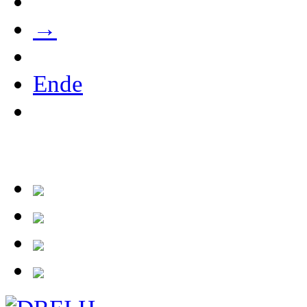
→
Ende