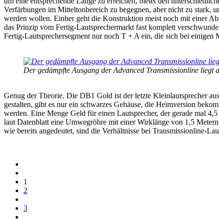
um eine entsprechende Länge zu erreichen, bietet den unterschiedli
Verfärbungen im Mitteltonbereich zu begegnen, aber nicht zu stark, u
werden wollen. Einher geht die Konstruktion meist noch mit einer A
das Prinzip vom Fertig-Lautsprechermarkt fast komplett verschwunde
Fertig-Lautsprechersegment nur noch T + A ein, die sich bei einigen
Der gedämpfte Ausgang der Advanced Transmissionline liegt a
Genug der Theorie. Die DB1 Gold ist der letzte Kleinlautsprecher aus
gestalten, gibt es nur ein schwarzes Gehäuse, die Heimversion beko
werden. Eine Menge Geld für einen Lautsprecher, der gerade mal 4,5 
laut Datenblatt eine Umwegröhre mit einer Wirklänge von 1,5 Metern 
wie bereits angedeutet, sind die Verhältnisse bei Transmissionline-Laut
1
2
3