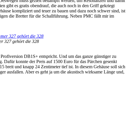
en. Deswegen muss gezielt bedämpft werden, um Resonanzen und damit
n gibt es gratis obendrauf, die auch noch in den Griff gekriegt
äuse kompliziert und teuer zu bauen und dazu noch schwer sind, ist
gen die Bretter für die Schallführung. Neben PMC fällt mir im
er 327 gehört die 328
er Profiversion DB1S+ entspricht. Und um das ganze günstiger zu
. Dafür konnte der Preis auf 1500 Euro für das Pärchen gesenkt
 breit und knapp 24 Zentimeter tief ist. In diesem Gehäuse soll sich
ger ausfallen. Aber es geht ja um die akustisch wirksame Länge und,