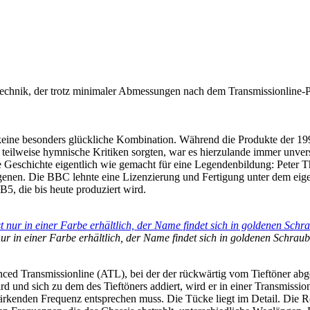
iotechnik, der trotz minimaler Abmessungen nach dem Transmissionline
 keine besonders glückliche Kombination. Während die Produkte der 
teilweise hymnische Kritiken sorgten, war es hierzulande immer unver
e Geschichte eigentlich wie gemacht für eine Legendenbildung: Peter T
igenen. Die BBC lehnte eine Lizenzierung und Fertigung unter dem e
5, die bis heute produziert wird.
 nur in einer Farbe erhältlich, der Name findet sich in goldenen Schra
ed Transmissionline (ATL), bei der der rückwärtig vom Tieftöner abge
ird und sich zu dem des Tieftöners addiert, wird er in einer Transmiss
ärkenden Frequenz entsprechen muss. Die Tücke liegt im Detail. Die R