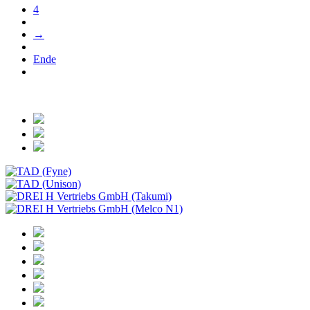
4
→
Ende