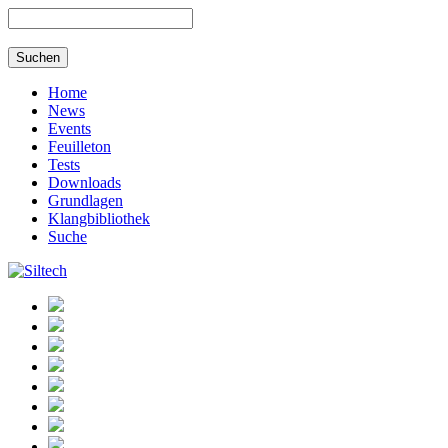
Home
News
Events
Feuilleton
Tests
Downloads
Grundlagen
Klangbibliothek
Suche