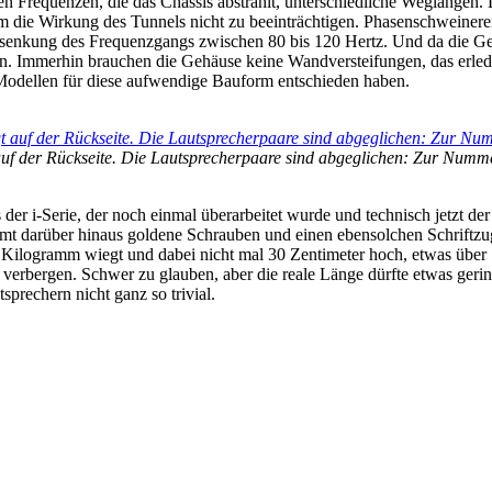
chen Frequenzen, die das Chassis abstrahlt, unterschiedliche Wegläng
m die Wirkung des Tunnels nicht zu beeinträchtigen. Phasenschweinereie
bsenkung des Frequenzgangs zwischen 80 bis 120 Hertz. Und da die Geh
n. Immerhin brauchen die Gehäuse keine Wandversteifungen, das erledi
 Modellen für diese aufwendige Bauform entschieden haben.
uf der Rückseite. Die Lautsprecherpaare sind abgeglichen: Zur Numm
 der i-Serie, der noch einmal überarbeitet wurde und technisch jetzt d
mmt darüber hinaus goldene Schrauben und einen ebensolchen Schriftzug
Kilogramm wiegt und dabei nicht mal 30 Zentimeter hoch, etwas über 15
verbergen. Schwer zu glauben, aber die reale Länge dürfte etwas gerin
sprechern nicht ganz so trivial.