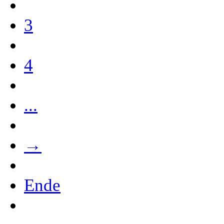
3
4
...
→
Ende