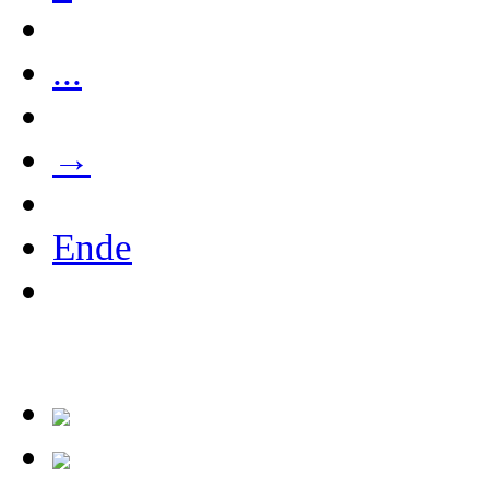
...
→
Ende