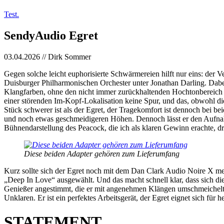
Test.
SendyAudio Egret
03.04.2026 // Dirk Sommer
Gegen solche leicht euphorisierte Schwärmereien hilft nur eins: der 
Duisburger Philharmonischen Orchester unter Jonathan Darling. Dabei 
Klangfarben, ohne den nicht immer zurückhaltenden Hochtonbereich 
einer störenden Im-Kopf-Lokalisation keine Spur, und das, obwohl die
Stück schwerer ist als der Egret, der Tragekomfort ist dennoch bei b
und noch etwas geschmeidigeren Höhen. Dennoch lässt er den Aufnah
Bühnendarstellung des Peacock, die ich als klaren Gewinn erachte, dr
Diese beiden Adapter gehören zum Lieferumfang
Kurz sollte sich der Egret noch mit dem Dan Clark Audio Noire X mes
„Deep In Love“ ausgewählt. Und das macht schnell klar, dass sich di
Genießer angestimmt, die er mit angenehmen Klängen umschmeichelt,
Unklaren. Er ist ein perfektes Arbeitsgerät, der Egret eignet sich fü
STATEMENT