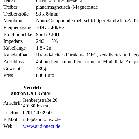
Bauart
offen, ohrumschließend
Treiber
planarmagnetisch (Magnetostat)
Treibergröße
98 x 84mm
Membran
Nano-Compound / mehrschichtiger Sandwich-Aufb
Frequenzgang
20Hz - 40kHz
Empfindlichkeit
95dB ±3dB
Impedanz
24Ω ±15%
Kabellänge
1,8 - 2m
Kabelaufbau
Hybrid-Leiter (Furukawa OFC, versilbertes und ver
Anschluss
4,4mm Pentaconn, Pentaconn auf Miniklinke Adapt
Gewicht
430g
Preis
880 Euro
Vertrieb
audioNEXT GmbH
Isenbergstraße 20
Anschrift
45130 Essen
Telefon
0201 5073950
E-Mail
info@audionext.de
Web
www.audionext.de