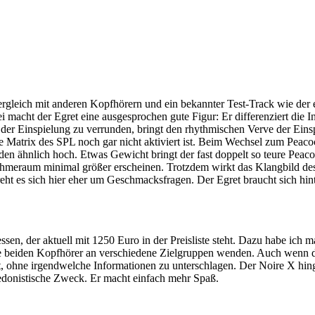
Vergleich mit anderen Kopfhörern und ein bekannter Test-Track wie der
macht der Egret eine ausgesprochen gute Figur: Er differenziert die In
der Einspielung zu verrunden, bringt den rhythmischen Verve der Ein
 Matrix des SPL noch gar nicht aktiviert ist. Beim Wechsel zum Peacock
eiden ähnlich hoch. Etwas Gewicht bringt der fast doppelt so teure Pea
meraum minimal größer erscheinen. Trotzdem wirkt das Klangbild des
eht es sich hier eher um Geschmacksfragen. Der Egret braucht sich hin
sen, der aktuell mit 1250 Euro in der Preisliste steht. Dazu habe ic
e beiden Kopfhörer an verschiedene Zielgruppen wenden. Auch wenn der
 ohne irgendwelche Informationen zu unterschlagen. Der Noire X hing
r hedonistische Zweck. Er macht einfach mehr Spaß.