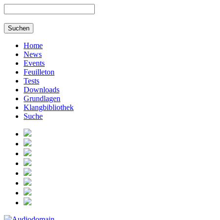
Home
News
Events
Feuilleton
Tests
Downloads
Grundlagen
Klangbibliothek
Suche