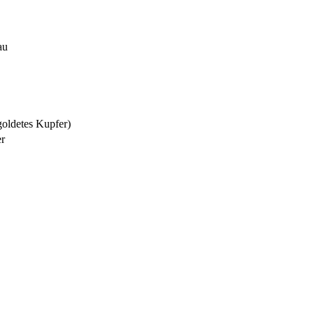
au
goldetes Kupfer)
er