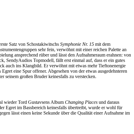
 erste Satz von Schostakiwitschs
Symphonie Nr. 15
mit dem
strumentengruppen sehr fein, verwöhnt mit einer reichen Palette an
spielung ansprechend rüber und lässt den Aufnahmeraum erahnen: von
, SendyAudios Topmodell, fällt erst einmal auf, dass er ein gutes
cock auch ins Klangbild. Er verwöhnt mit etwas mehr Tieftonenergie
 Egret eine Spur offener. Abgesehen von der etwas ausgedehnteren
ter seinem großen Bruder keinesfalls zu verstecken.
h mal wieder Tord Gustavsens Album
Changing Places
und daraus
 Egret im Bassbereich keinesfalls übertreibt, wurde er wohl für
egen lässt einen keine Sekunde über die Qualität einer Aufnahme im