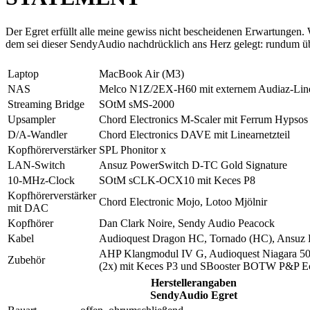
Der Egret erfüllt alle meine gewiss nicht bescheidenen Erwartungen
dem sei dieser SendyAudio nachdrücklich ans Herz gelegt: rundum ü
Laptop
MacBook Air (M3)
NAS
Melco N1Z/2EX-H60 mit externem Audiaz-Linea
Streaming Bridge
SOtM sMS-2000
Upsampler
Chord Electronics M-Scaler mit Ferrum Hypsos
D/A-Wandler
Chord Electronics DAVE mit Linearnetzteil
Kopfhörerverstärker
SPL Phonitor x
LAN-Switch
Ansuz PowerSwitch D-TC Gold Signature
10-MHz-Clock
SOtM sCLK-OCX10 mit Keces P8
Kopfhörerverstärker
Chord Electronic Mojo, Lotoo Mjölnir
mit DAC
Kopfhörer
Dan Clark Noire, Sendy Audio Peacock
Kabel
Audioquest Dragon HC, Tornado (HC), Ansuz 
AHP Klangmodul IV G, Audioquest Niagara 50
Zubehör
(2x) mit Keces P3 und SBooster BOTW P&P Ec
Herstellerangaben
SendyAudio Egret