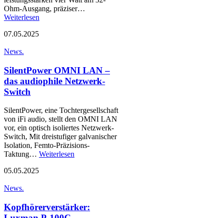
Ohm-Ausgang, präziser…
Weiterlesen
07.05.2025
News.
SilentPower OMNI LAN –
das audiophile Netzwerk-
Switch
SilentPower, eine Tochtergesellschaft
von iFi audio, stellt den OMNI LAN
vor, ein optisch isoliertes Netzwerk-
Switch, Mit dreistufiger galvanischer
Isolation, Femto-Präzisions-
Taktung…
Weiterlesen
05.05.2025
News.
Kopfhörerverstärker:
Luxman P-100C