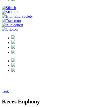
tests/26-06-30_keces
Test.
Keces Euphony