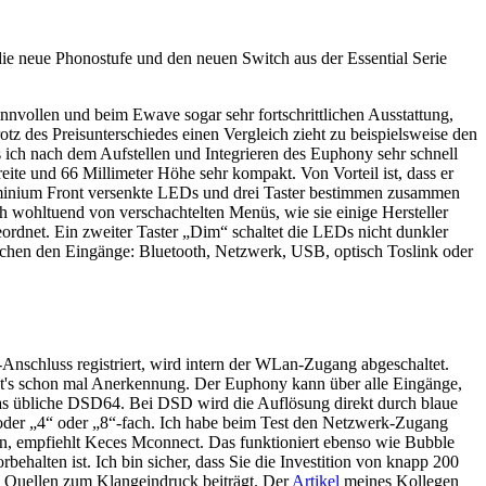
die neue Phonostufe und den neuen Switch aus der Essential Serie
innvollen und beim Ewave sogar sehr fortschrittlichen Ausstattung,
z des Preisunterschiedes einen Vergleich zieht zu beispielsweise den
 ich nach dem Aufstellen und Integrieren des Euphony sehr schnell
ite und 66 Millimeter Höhe sehr kompakt. Von Vorteil ist, dass er
r Aluminium Front versenkte LEDs und drei Taster bestimmen zusammen
h wohltuend von verschachtelten Menüs, wie sie einige Hersteller
ordnet. Ein zweiter Taster „Dim“ schaltet die LEDs nicht dunkler
wischen den Eingänge: Bluetooth, Netzwerk, USB, optisch Toslink oder
Anschluss registriert, wird intern der WLan-Zugang abgeschaltet.
gibt's schon mal Anerkennung. Der Euphony kann über alle Eingänge,
as übliche DSD64. Bei DSD wird die Auflösung direkt durch blaue
 oder „4“ oder „8“-fach. Ich habe beim Test den Netzwerk-Zugang
n, empfiehlt Keces Mconnect. Das funktioniert ebenso wie Bubble
halten ist. Ich bin sicher, dass Sie die Investition von knapp 200
en Quellen zum Klangeindruck beiträgt. Der
Artikel
meines Kollegen