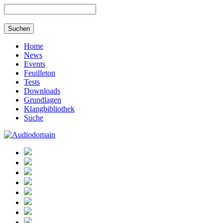
Home
News
Events
Feuilleton
Tests
Downloads
Grundlagen
Klangbibliothek
Suche