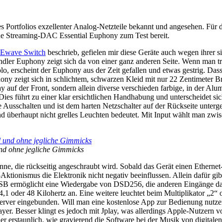
s Portfolios exzellenter Analog-Netzteile bekannt und angesehen. Für 
neue Streaming-DAC Essential Euphony zum Test bereit.
Ewave Switch
beschrieb, gefielen mir diese Geräte auch wegen ihrer s
ler Euphony zeigt sich da von einer ganz anderen Seite. Wenn man trot
 erscheint der Euphony aus der Zeit gefallen und etwas gestrig. Dass
y zeigt sich in schlichtem, schwarzen Kleid mit nur 22 Zentimeter Bre
splay auf der Front, sondern allein diverse verschieden farbige, in de
ies führt zu einer klar ersichtlichen Handhabung und unterscheidet sic
usschalten und ist dem harten Netzschalter auf der Rückseite unterge
 und überhaupt nicht grelles Leuchten bedeutet. Mit Input wählt man z
und ohne jegliche Gimmicks
, die rückseitig angeschraubt wird. Sobald das Gerät einen Ethernet-
-Aktionismus die Elektronik nicht negativ beeinflussen. Allein dafür 
 USB ermöglicht eine Wiedergabe von DSD256, die anderen Eingänge d
1 oder 48 Kilohertz an. Eine weitere leuchtet beim Multiplikator „2“
rver eingebunden. Will man eine kostenlose App zur Bedienung nutze
 Besser klingt es jedoch mit Jplay, was allerdings Apple-Nutzern vorbe
er erstaunlich, wie gravierend die Software bei der Musik von digital