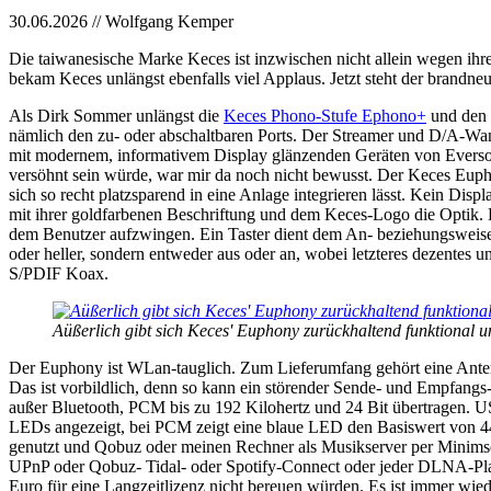
30.06.2026 // Wolfgang Kemper
Die taiwanesische Marke Keces ist inzwischen nicht allein wegen ihre
bekam Keces unlängst ebenfalls viel Applaus. Jetzt steht der brand
Als Dirk Sommer unlängst die
Keces Phono-Stufe Ephono+
und den
nämlich den zu- oder abschaltbaren Ports. Der Streamer und D/A-Wand
mit modernem, informativem Display glänzenden Geräten von Eversolo,
versöhnt sein würde, war mir da noch nicht bewusst. Der Keces Euphon
sich so recht platzsparend in eine Anlage integrieren lässt. Kein Di
mit ihrer goldfarbenen Beschriftung und dem Keces-Logo die Optik. D
dem Benutzer aufzwingen. Ein Taster dient dem An- beziehungsweise A
oder heller, sondern entweder aus oder an, wobei letzteres dezentes
S/PDIF Koax.
Aüßerlich gibt sich Keces' Euphony zurückhaltend funktional 
Der Euphony ist WLan-tauglich. Zum Lieferumfang gehört eine Antenne
Das ist vorbildlich, denn so kann ein störender Sende- und Empfangs
außer Bluetooth, PCM bis zu 192 Kilohertz und 24 Bit übertragen.
LEDs angezeigt, bei PCM zeigt eine blaue LED den Basiswert von 44,
genutzt und Qobuz oder meinen Rechner als Musikserver per Minimse
UPnP oder Qobuz- Tidal- oder Spotify-Connect oder jeder DLNA-Player.
Euro für eine Langzeitlizenz nicht bereuen würden. Es ist immer wied