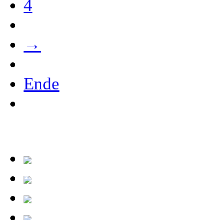
4
→
Ende