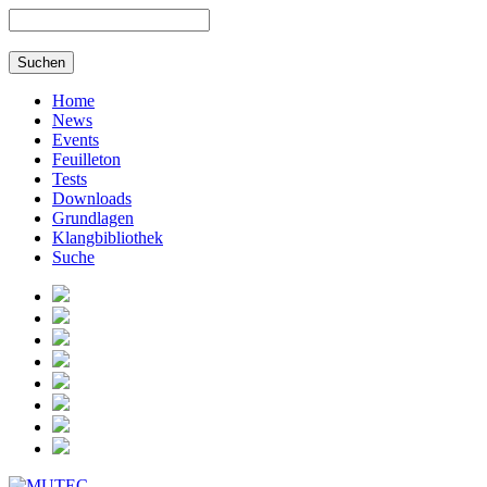
Home
News
Events
Feuilleton
Tests
Downloads
Grundlagen
Klangbibliothek
Suche