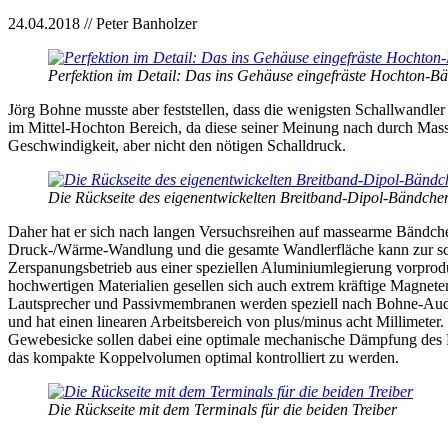
24.04.2018 // Peter Banholzer
Perfektion im Detail: Das ins Gehäuse eingefräste Hochton-B
Jörg Bohne musste aber feststellen, dass die wenigsten Schallwandle
im Mittel-Hochton Bereich, da diese seiner Meinung nach durch Mass
Geschwindigkeit, aber nicht den nötigen Schalldruck.
Die Rückseite des eigenentwickelten Breitband-Dipol-Bändche
Daher hat er sich nach langen Versuchsreihen auf massearme Bändchen
Druck-/Wärme-Wandlung und die gesamte Wandlerfläche kann zur sch
Zerspanungsbetrieb aus einer speziellen Aluminiumlegierung vorprodu
hochwertigen Materialien gesellen sich auch extrem kräftige Magnete
Lautsprecher und Passivmembranen werden speziell nach Bohne-Audio-V
und hat einen linearen Arbeitsbereich von plus/minus acht Millimeter
Gewebesicke sollen dabei eine optimale mechanische Dämpfung des Lau
das kompakte Koppelvolumen optimal kontrolliert zu werden.
Die Rückseite mit dem Terminals für die beiden Treiber