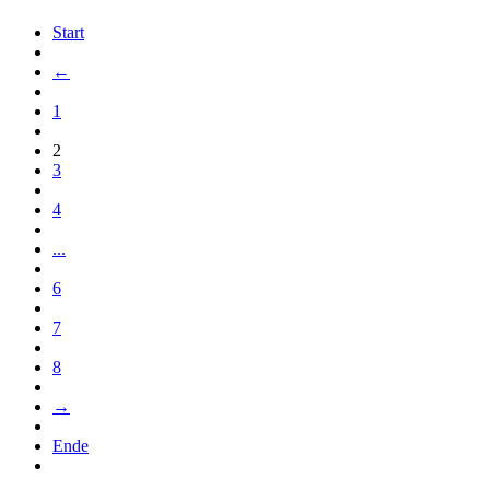
Start
←
1
2
3
4
...
6
7
8
→
Ende