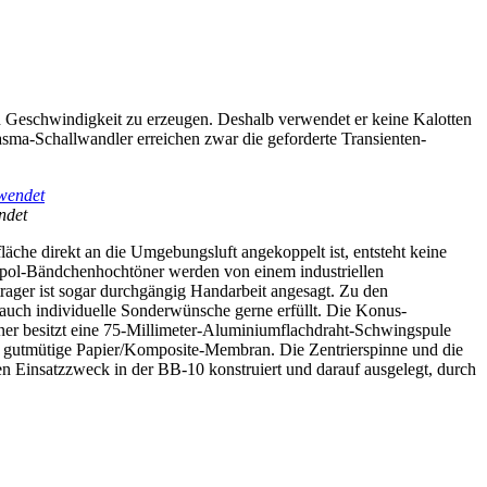
en Geschwindigkeit zu erzeugen. Deshalb verwendet er keine Kalotten
sma-Schallwandler erreichen zwar die geforderte Transienten-
ndet
äche direkt an die Umgebungsluft angekoppelt ist, entsteht keine
ipol-Bändchenhochtöner werden von einem industriellen
rager ist sogar durchgängig Handarbeit angesagt. Zu den
 auch individuelle Sonderwünsche gerne erfüllt. Die Konus-
öner besitzt eine 75-Millimeter-Aluminiumflachdraht-Schwingspule
noch gutmütige Papier/Komposite-Membran. Die Zentrierspinne und die
n Einsatzzweck in der BB-10 konstruiert und darauf ausgelegt, durch