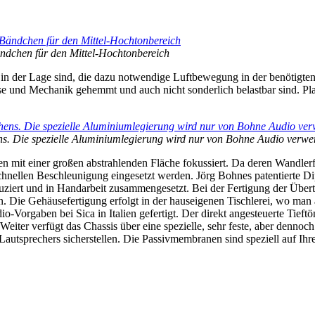
ändchen für den Mittel-Hochtonbereich
r in der Lage sind, die dazu notwendige Luftbewegung in der benötigt
e und Mechanik gehemmt und auch nicht sonderlich belastbar sind. Pla
ns. Die spezielle Aluminiumlegierung wird nur von Bohne Audio verwe
 mit einer großen abstrahlenden Fläche fokussiert. Da deren Wandlerfl
nellen Beschleunigung eingesetzt werden. Jörg Bohnes patentierte D
ziert und in Handarbeit zusammengesetzt. Bei der Fertigung der Übert
n. Die Gehäusefertigung erfolgt in der hauseigenen Tischlerei, wo man
orgaben bei Sica in Italien gefertigt. Der direkt angesteuerte Tieft
. Weiter verfügt das Chassis über eine spezielle, sehr feste, aber den
tsprechers sicherstellen. Die Passivmembranen sind speziell auf Ihre