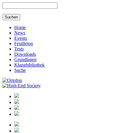
Home
News
Events
Feuilleton
Tests
Downloads
Grundlagen
Klangbibliothek
Suche