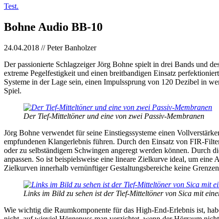
Test.
Bohne Audio BB-10
24.04.2018 // Peter Banholzer
Der passionierte Schlagzeiger Jörg Bohne spielt in drei Bands und d
extreme Pegelfestigkeit und einen breitbandigen Einsatz perfektionier
Systeme in der Lage sein, einen Impulssprung von 120 Dezibel in wen
Spiel.
Der Tief-Mitteltöner und eine von zwei Passiv-Membranen
Jörg Bohne verwendet für seine Einstiegssysteme einen Vollverstärke
empfundenen Klangerlebnis führen. Durch den Einsatz von FIR-Filtern –
oder zu selbständigem Schwingen angeregt werden können. Durch di
anpassen. So ist beispielsweise eine lineare Zielkurve ideal, um ein
Zielkurven innerhalb vernünftiger Gestaltungsbereiche keine Grenzen 
Links im Bild zu sehen ist der Tief-Mitteltöner von Sica mit e
Wie wichtig die Raumkomponente für das High-End-Erlebnis ist, habe
nicht ,auf wieviel Hörgenuss man verzichtet, wenn der Hörraum ni