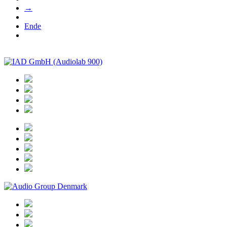
→
Ende