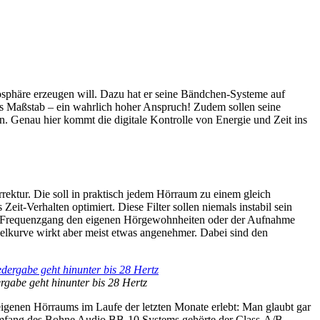
mosphäre erzeugen will. Dazu hat er seine Bändchen-Systeme auf
 als Maßstab – ein wahrlich hoher Anspruch! Zudem sollen seine
. Genau hier kommt die digitale Kontrolle von Energie und Zeit ins
rektur. Die soll in praktisch jedem Hörraum zu einem gleich
it-Verhalten optimiert. Diese Filter sollen niemals instabil sein
en Frequenzgang den eigenen Hörgewohnheiten oder der Aufnahme
Zielkurve wirkt aber meist etwas angenehmer. Dabei sind den
ergabe geht hinunter bis 28 Hertz
igenen Hörraums im Laufe der letzten Monate erlebt: Man glaubt gar
rumfang des Bohne Audio BB-10 Systems gehörte der Class-A/B-