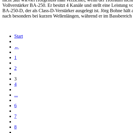
Vollverstärker BA-250. Er besitzt 4 Kanäle und stellt eine Leistung 
BA-250-D, der als Class-D-Verstärker ausgelegt ist. Jörg Bohne hält
nach besonders bei kurzen Wellenlängen, während er im Bassbereich C
Start
←
1
2
3
4
...
6
7
8