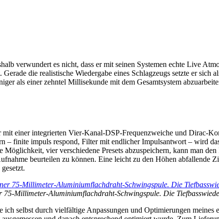
eshalb verwundert es nicht, dass er mit seinen Systemen echte Live At
t. Gerade die realistische Wiedergabe eines Schlagzeugs setzte er sich
iger als einer zehntel Millisekunde mit dem Gesamtsystem abzuarbeiten
r mit einer integrierten Vier-Kanal-DSP-Frequenzweiche und Dirac-Kor
 finite impuls respond, Filter mit endlicher Impulsantwort – wird das Ze
e Möglichkeit, vier verschiedene Presets abzuspeichern, kann man d
e Aufnahme beurteilen zu können. Eine leicht zu den Höhen abfallende 
gesetzt.
iner 75-Millimeter-Aluminiumflachdraht-Schwingspule. Die Tiefbasswied
 ich selbst durch vielfältige Anpassungen und Optimierungen meines e
cht ausgemessen und danach entsprechend optimiert wurde. Zum Liefe