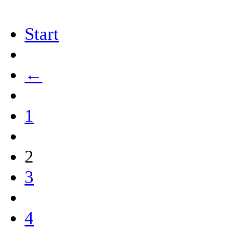
Start
←
1
2
3
4