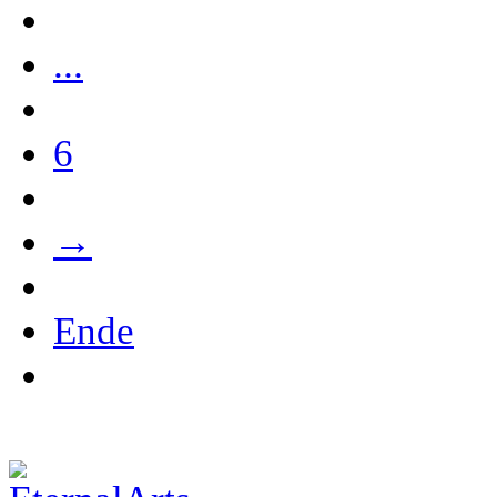
...
6
→
Ende