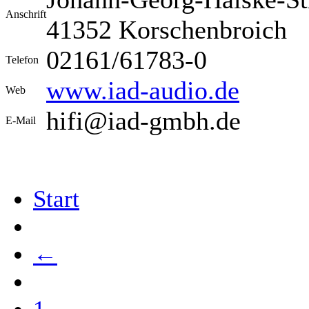
Anschrift
41352 Korschenbroich
02161/61783-0
Telefon
www.iad-audio.de
Web
hifi@iad-gmbh.de
E-Mail
Start
←