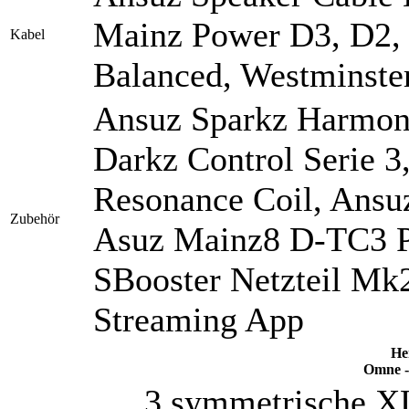
Mainz Power D3, D2, 
Kabel
Balanced, Westminste
Ansuz Sparkz Harmoni
Darkz Control Serie 3,
Resonance Coil, Ansu
Zubehör
Asuz Mainz8 D-TC3 Po
SBooster Netzteil M
Streaming App
He
Omne -
3 symmetrische XL