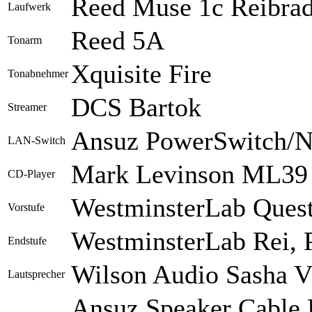
Reed Muse 1c Reibra
Laufwerk
Reed 5A
Tonarm
Xquisite Fire
Tonabnehmer
DCS Bartok
Streamer
Ansuz PowerSwitch/N
LAN-Switch
Mark Levinson ML39
CD-Player
WestminsterLab Ques
Vorstufe
WestminsterLab Rei, 
Endstufe
Wilson Audio Sasha 
Lautsprecher
Ansuz Speaker Cable 