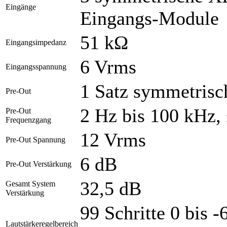
Eingänge
Eingangs-Module
51 kΩ
Eingangsimpedanz
6 Vrms
Eingangsspannung
1 Satz symmetris
Pre-Out
2 Hz bis 100 kHz,
Pre-Out
Frequenzgang
12 Vrms
Pre-Out Spannung
6 dB
Pre-Out Verstärkung
32,5 dB
Gesamt System
Verstärkung
99 Schritte 0 bis 
Lautstärkeregelbereich