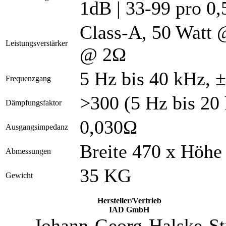
1dB | 33-99 pro 0,
Class-A, 50 Watt 
Leistungsverstärker
@ 2Ω
5 Hz bis 40 kHz, ±
Frequenzgang
>300 (5 Hz bis 20
Dämpfungsfaktor
0,030Ω
Ausgangsimpedanz
Breite 470 x Höhe
Abmessungen
35 KG
Gewicht
Hersteller/Vertrieb
IAD GmbH
Johann-Georg-Halske-St