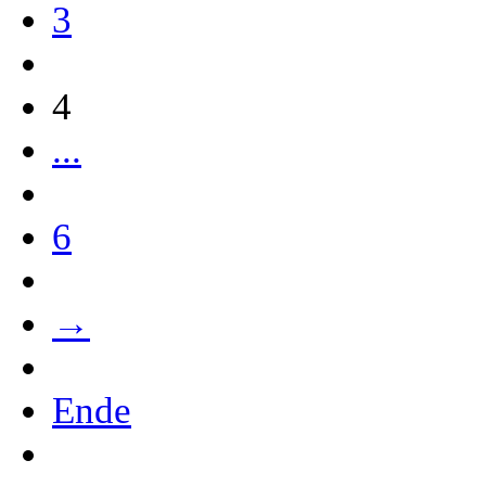
3
4
...
6
→
Ende