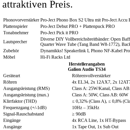
attraktiven Preis.
Phonovorverstärker
Pro-Ject Phono Box S2 Ultra mit Pro-Ject Accu
Plattenspieler
Pro-Ject Debut PRO + Plattenpuck PRO
Tonabnehmer
Pro-Ject Pick it PRO
Diverse DIY Vollbereichsbreitbänder: Open Baf
Lautsprecher
Quarter Wave Tube (Tang Band W8-1772), Bac
Zubehör
Dynamikks! Speakerlink I, Phono NF-Kabel Pro
Möbel
Hi-Fi Racks Ltd
Herstellerangaben
Galion Audio TS34
Geräteart
Röhrenvollverstärker
Röhren
4x EL34, 2x 12AX7, 2x 12AT
Ausgangsleistung (RMS)
Class A: 25W/Kanal, Class A
Ausgangsleistung (max.)
Class A: 50W, Class AB: 60W
Klirrfaktor (THD)
≤ 0,32% (Class A), ≤ 0,8% (Cl
Frequenzgang (+/-1dB)
10Hz – 35kHz
Signal-Rauschabstand
≥ 90dB
Eingänge
4x RCA Line, 1x HT-Bypass
Ausgänge
1x Tape Out, 1x Sub Out