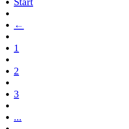
Start
←
1
2
3
...