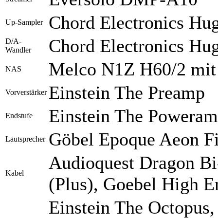
Chord Electronics Hu
Up-Sampler
Chord Electronics Hu
D/A-
Wandler
Melco N1Z H60/2 mit 
NAS
Einstein The Preamp
Vorverstärker
Einstein The Powera
Endstufe
Göbel Epoque Aeon F
Lautsprecher
Audioquest Dragon Bi
Kabel
(Plus), Goebel High E
Einstein The Octopus