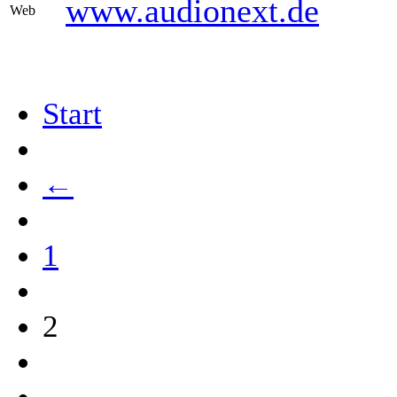
www.audionext.de
Web
Start
←
1
2