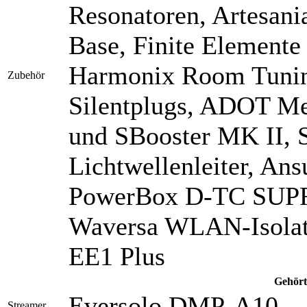
Resonatoren, Artesan
Base, Finite Elemente
Harmonix Room Tunin
Zubehör
Silentplugs, ADOT Me
und SBooster MK II, 
Lichtwellenleiter, Ans
PowerBox D-TC SUPRE
Waversa WLAN-Isolato
EE1 Plus
Gehört
Eversolo DMP-A10
Streamer