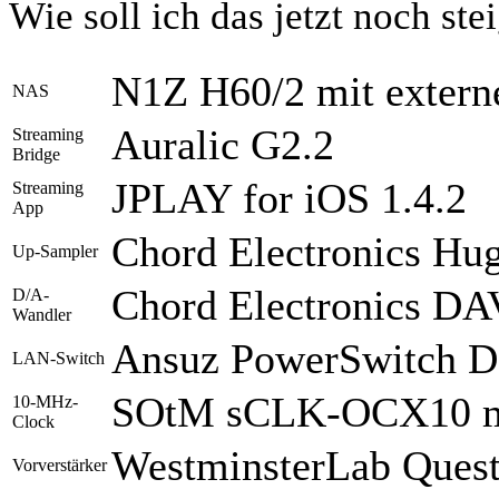
Wie soll ich das jetzt noch ste
N1Z H60/2 mit extern
NAS
Auralic G2.2
Streaming
Bridge
JPLAY for iOS 1.4.2
Streaming
App
Chord Electronics Hu
Up-Sampler
Chord Electronics DAV
D/A-
Wandler
Ansuz PowerSwitch D
LAN-Switch
SOtM sCLK-OCX10 mi
10-MHz-
Clock
WestminsterLab Ques
Vorverstärker