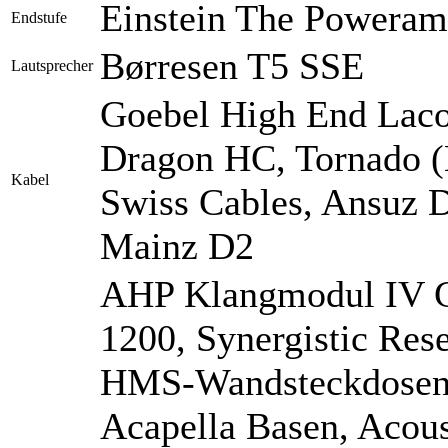
Einstein The Powera
Endstufe
Børresen T5 SSE
Lautsprecher
Goebel High End Laco
Dragon HC, Tornado 
Kabel
Swiss Cables, Ansuz D
Mainz D2
AHP Klangmodul IV G
1200, Synergistic Res
HMS-Wandsteckdosen,
Acapella Basen, Acou