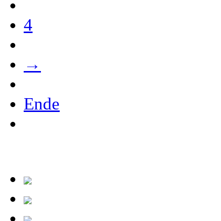
4
→
Ende